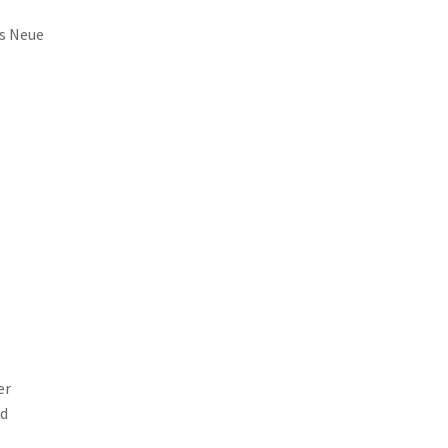
ns Neue
er
nd