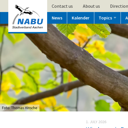
Contact us
About us
Directio
News
Kalender
Topics
A
Foto: Thomas Hinsche
1. JULY 2026