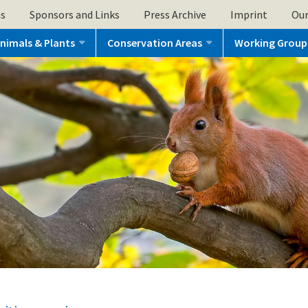
ns
Sponsors and Links
Press Archive
Imprint
Our
nimals & Plants
Conservation Areas
Working Group