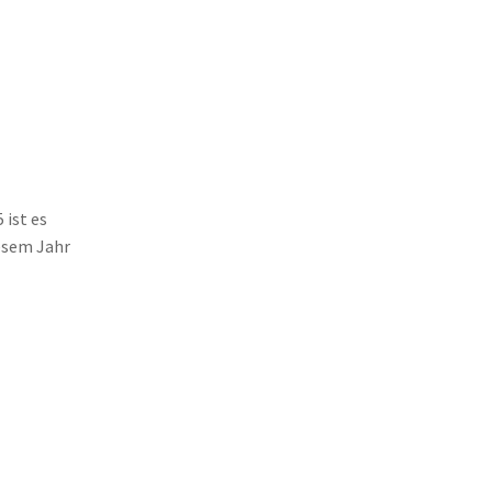
 ist es
iesem Jahr