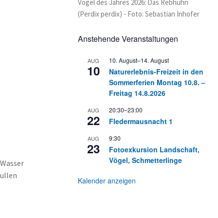
Vogel des Jahres 2026: Das Rebhuhn
(Perdix perdix) - Foto: Sebastian Inhofer
Anstehende Veranstaltungen
10. August
–
14. August
AUG
10
Naturerlebnis-Freizeit in den
Sommerferien Montag 10.8. –
Freitag 14.8.2026
20:30
–
23:00
AUG
22
Fledermausnacht 1
9:30
AUG
23
Fotoexkursion Landschaft,
Vögel, Schmetterlinge
 Wasser
ullen
Kalender anzeigen