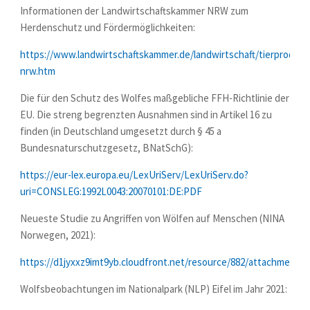
Informationen der Landwirtschaftskammer NRW zum
Herdenschutz und Fördermöglichkeiten:
https://www.landwirtschaftskammer.de/landwirtschaft/tierproduk
nrw.htm
Die für den Schutz des Wolfes maßgebliche FFH-Richtlinie der
EU. Die streng begrenzten Ausnahmen sind in Artikel 16 zu
finden (in Deutschland umgesetzt durch § 45 a
Bundesnaturschutzgesetz, BNatSchG):
https://eur-lex.europa.eu/LexUriServ/LexUriServ.do?
uri=CONSLEG:1992L0043:20070101:DE:PDF
Neueste Studie zu Angriffen von Wölfen auf Menschen (NINA
Norwegen, 2021):
https://d1jyxxz9imt9yb.cloudfront.net/resource/882/attachment/
Wolfsbeobachtungen im Nationalpark (NLP) Eifel im Jahr 2021: