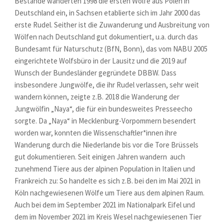
Bestände wanderten 1998 die ersten Wölfe aus Polen in
Deutschland ein, in Sachsen etablierte sich im Jahr 2000 das
erste Rudel. Seither ist die Zuwanderung und Ausbreitung von
Wölfen nach Deutschland gut dokumentiert, u.a. durch das
Bundesamt für Naturschutz (BfN, Bonn), das vom NABU 2005
eingerichtete Wolfsbüro in der Lausitz und die 2019 auf
Wunsch der Bundesländer gegründete DBBW. Dass
insbesondere Jungwölfe, die ihr Rudel verlassen, sehr weit
wandern können, zeigte z.B. 2018 die Wanderung der
Jungwölfin „Naya“, die für ein bundesweites Presseecho
sorgte. Da „Naya“ in Mecklenburg-Vorpommern besendert
worden war, konnten die Wissenschaftler*innen ihre
Wanderung durch die Niederlande bis vor die Tore Brüssels
gut dokumentieren. Seit einigen Jahren wandern auch
zunehmend Tiere aus der alpinen Population in Italien und
Frankreich zu: So handelte es sich z.B. bei den im Mai 2021 in
Köln nachgewiesenen Wölfe um Tiere aus dem alpinen Raum.
Auch bei dem im September 2021 im Nationalpark Eifel und
dem im November 2021 im Kreis Wesel nachgewiesenen Tier