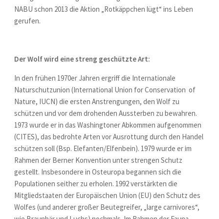
NABU schon 2013 die Aktion „Rotkäppchen lügt“ ins Leben
gerufen.
Der Wolf wird eine streng geschützte Art:
In den frühen 1970er Jahren ergriff die Internationale
Naturschutzunion (International Union for Conservation of
Nature, IUCN) die ersten Anstrengungen, den Wolf zu
schützen und vor dem drohenden Aussterben zu bewahren.
1973 wurde er in das Washingtoner Abkommen aufgenommen
(CITES), das bedrohte Arten vor Ausrottung durch den Handel
schützen soll (Bsp. Elefanten/Elfenbein). 1979 wurde er im
Rahmen der Berner Konvention unter strengen Schutz
gestellt. Insbesondere in Osteuropa begannen sich die
Populationen seither zu erholen. 1992 verstärkten die
Mitgliedstaaten der Europäischen Union (EU) den Schutz des
Wolfes (und anderer großer Beutegreifer, „large carnivores“,
wie Braunbär und Luchs) nochmals. Im Rahmen der Fauna-