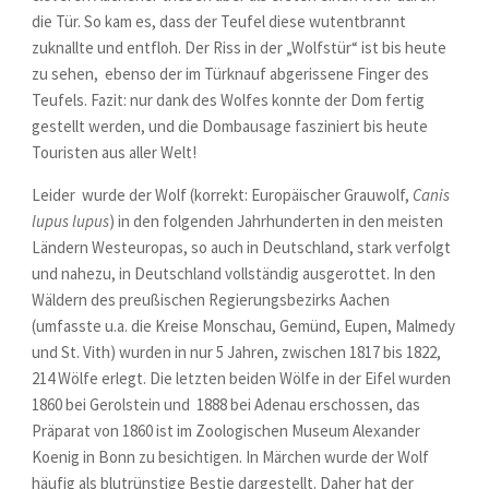
die Tür. So kam es, dass der Teufel diese wutentbrannt
zuknallte und entfloh. Der Riss in der „Wolfstür“ ist bis heute
zu sehen, ebenso der im Türknauf abgerissene Finger des
Teufels. Fazit: nur dank des Wolfes konnte der Dom fertig
gestellt werden, und die Dombausage fasziniert bis heute
Touristen aus aller Welt!
Leider wurde der Wolf (korrekt: Europäischer Grauwolf,
Canis
lupus lupus
) in den folgenden Jahrhunderten in den meisten
Ländern Westeuropas, so auch in Deutschland, stark verfolgt
und nahezu, in Deutschland vollständig ausgerottet. In den
Wäldern des preußischen Regierungsbezirks Aachen
(umfasste u.a. die Kreise Monschau, Gemünd, Eupen, Malmedy
und St. Vith) wurden in nur 5 Jahren, zwischen 1817 bis 1822,
214 Wölfe erlegt. Die letzten beiden Wölfe in der Eifel wurden
1860 bei Gerolstein und 1888 bei Adenau erschossen, das
Präparat von 1860 ist im Zoologischen Museum Alexander
Koenig in Bonn zu besichtigen. In Märchen wurde der Wolf
häufig als blutrünstige Bestie dargestellt. Daher hat der