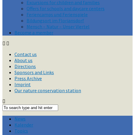
Excursions for children and families
Offers for schools and daycare centers
Feriencamps und Ferienspiele
Bildungsort im Floriansdorf
Mensch – Natur – Unser Viertel
Become a member
Contact us
About us
Directions
Sponsors and Links
Press Archive
Imprint
Our nature conservation station
News
Kalender
Topics