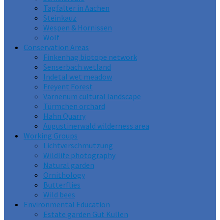
Tagfalter in Aachen
Steinkauz
Wespen & Hornissen
Wolf
Conservation Areas
Finkenhag biotope network
Senserbach wetland
Indetal wet meadow
Freyent Forest
Varnenum cultural landscape
Türmchen orchard
Hahn Quarry
Augustinerwald wilderness area
Working Groups
Lichtverschmutzung
Wildlife photography
Natural garden
Ornithology
Butterflies
Wild bees
Environmental Education
Estate garden Gut Kullen