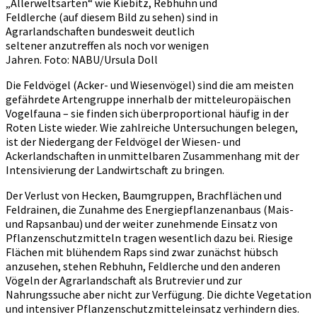
„Allerweltsarten“ wie Kiebitz, Rebhuhn und
Feldlerche (auf diesem Bild zu sehen) sind in
Agrarlandschaften bundesweit deutlich
seltener anzutreffen als noch vor wenigen
Jahren. Foto: NABU/Ursula Doll
Die Feldvögel (Acker- und Wiesenvögel) sind die am meisten
gefährdete Artengruppe innerhalb der mitteleuropäischen
Vogelfauna – sie finden sich überproportional häufig in der
Roten Liste wieder. Wie zahlreiche Untersuchungen belegen,
ist der Niedergang der Feldvögel der Wiesen- und
Ackerlandschaften in unmittelbaren Zusammenhang mit der
Intensivierung der Landwirtschaft zu bringen.
Der Verlust von Hecken, Baumgruppen, Brachflächen und
Feldrainen, die Zunahme des Energiepflanzenanbaus (Mais-
und Rapsanbau) und der weiter zunehmende Einsatz von
Pflanzenschutzmitteln tragen wesentlich dazu bei. Riesige
Flächen mit blühendem Raps sind zwar zunächst hübsch
anzusehen, stehen Rebhuhn, Feldlerche und den anderen
Vögeln der Agrarlandschaft als Brutrevier und zur
Nahrungssuche aber nicht zur Verfügung. Die dichte Vegetation
und intensiver Pflanzenschutzmitteleinsatz verhindern dies.