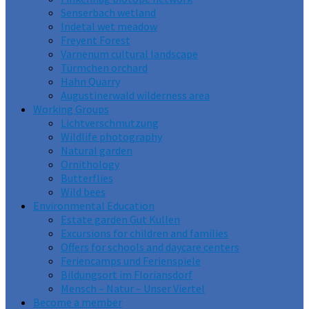
Senserbach wetland
Indetal wet meadow
Freyent Forest
Varnenum cultural landscape
Türmchen orchard
Hahn Quarry
Augustinerwald wilderness area
Working Groups
Lichtverschmutzung
Wildlife photography
Natural garden
Ornithology
Butterflies
Wild bees
Environmental Education
Estate garden Gut Kullen
Excursions for children and families
Offers for schools and daycare centers
Feriencamps und Ferienspiele
Bildungsort im Floriansdorf
Mensch – Natur – Unser Viertel
Become a member