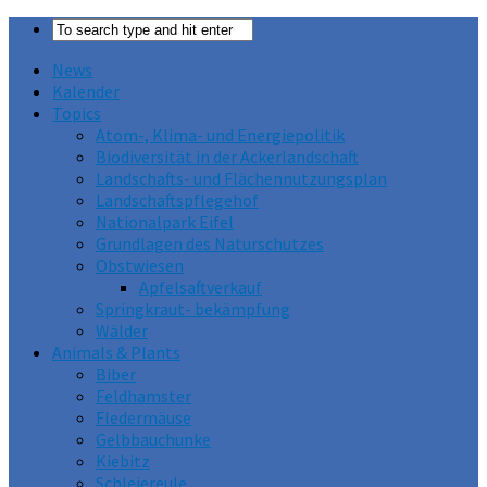
News
Kalender
Topics
Atom-, Klima- und Energiepolitik
Biodiversität in der Ackerlandschaft
Landschafts- und Flächennutzungsplan
Landschaftspflegehof
Nationalpark Eifel
Grundlagen des Naturschutzes
Obstwiesen
Apfelsaftverkauf
Springkraut- bekämpfung
Wälder
Animals & Plants
Biber
Feldhamster
Fledermäuse
Gelbbauchunke
Kiebitz
Schleiereule