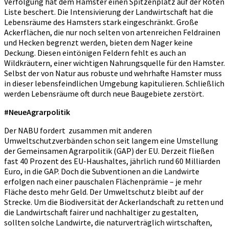
Verfolgung hat dem Hamster einen Spitzenplatz auf der Roten
Liste beschert. Die Intensivierung der Landwirtschaft hat die
Lebensräume des Hamsters stark eingeschränkt. Große
Ackerflächen, die nur noch selten von artenreichen Feldrainen
und Hecken begrenzt werden, bieten dem Nager keine
Deckung. Diesen eintönigen Feldern fehlt es auch an
Wildkräutern, einer wichtigen Nahrungsquelle für den Hamster.
Selbst der von Natur aus robuste und wehrhafte Hamster muss
in dieser lebensfeindlichen Umgebung kapitulieren. Schließlich
werden Lebensräume oft durch neue Baugebiete zerstört.
#NeueAgrarpolitik
Der NABU fordert zusammen mit anderen
Umweltschutzverbänden schon seit langem eine Umstellung
der Gemeinsamen Agrarpolitik (GAP) der EU. Derzeit fließen
fast 40 Prozent des EU-Haushaltes, jährlich rund 60 Milliarden
Euro, in die GAP. Doch die Subventionen an die Landwirte
erfolgen nach einer pauschalen Flächenprämie – je mehr
Fläche desto mehr Geld. Der Umweltschutz bleibt auf der
Strecke. Um die Biodiversität der Ackerlandschaft zu retten und
die Landwirtschaft fairer und nachhaltiger zu gestalten,
sollten solche Landwirte, die naturverträglich wirtschaften,