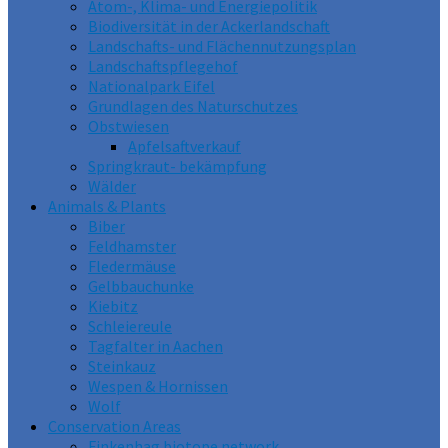
Atom-, Klima- und Energiepolitik
Biodiversität in der Ackerlandschaft
Landschafts- und Flächennutzungsplan
Landschaftspflegehof
Nationalpark Eifel
Grundlagen des Naturschutzes
Obstwiesen
Apfelsaftverkauf
Springkraut- bekämpfung
Wälder
Animals & Plants
Biber
Feldhamster
Fledermäuse
Gelbbauchunke
Kiebitz
Schleiereule
Tagfalter in Aachen
Steinkauz
Wespen & Hornissen
Wolf
Conservation Areas
Finkenhag biotope network