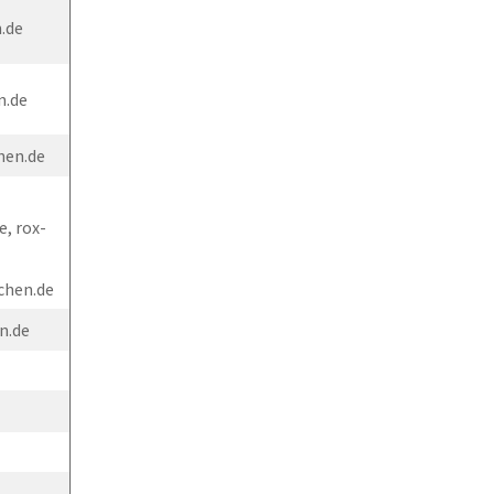
.de
n.de
hen.de
, rox-
chen.de
n.de