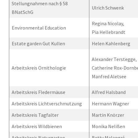
Stellungnahmen nach § 58
Ulrich Schwenk
BNatSchG
Regina Nicolay,
Environmental Education
Pia Hellebrandt
Estate garden Gut Kullen
Helen Kahlenberg
Alexander Terstegge,
Arbeitskreis Ornithologie
Catherine Rox-Dornbe
Manfred Aletsee
Arbeitskreis Fledermäuse
Alfred Halsband
Arbeitskreis Lichtverschmutzung
Hermann Wagner
Arbeitskreis Tagfalter
Martin Knörzer
Arbeitskreis Wildbienen
Monika Nelißen
Arbeitskreis Naturgarten
Betty Malangré