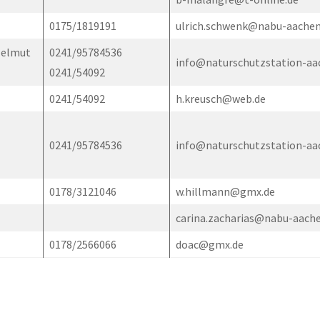
0175/1819191
ulrich.schwenk@nabu-aachen
 Helmut
0241/95784536
info@naturschutzstation-aa
0241/54092
0241/54092
h.kreusch@web.de
0241/95784536
info@naturschutzstation-aa
0178/3121046
w.hillmann@gmx.de
carina.zacharias@nabu-aach
0178/2566066
doac@gmx.de