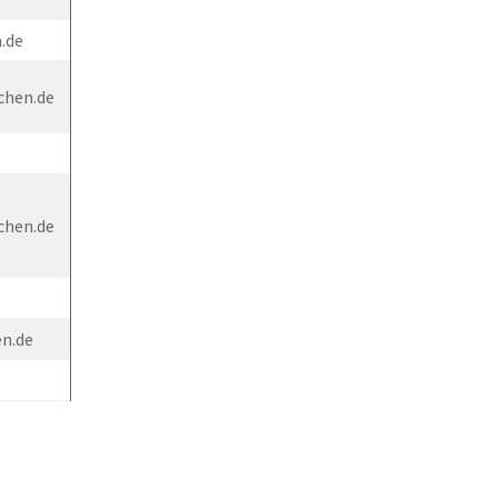
.de
chen.de
chen.de
en.de