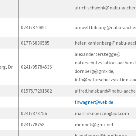
ulrich.schwenk@nabu-aachen
0241/870891
umweltbildung@nabu-aache
0177/5836585
helen.kahlenberg@nabu-aac
alexander.terstegge@
naturschutzstation-aachen.de
rg, Dr.
0241/95784536
dornberg@gmx.de,
info@naturschutzstation-aa
01575/7201582
alfred.halsband@nabu-aache
fhwagner@web.de
0241/873756
martinknoerzer@aol.com
0241/78758
monneli@gmx.net
b-malangre@t-online.de