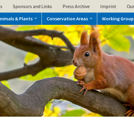
ns
Sponsors and Links
Press Archive
Imprint
Our
nimals & Plants
Conservation Areas
Working Group