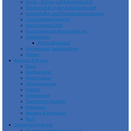
Atom-, Klima- und Energiepolitik
Biodiversität in der Ackerlandschaft
Landschafts- und Flächennutzungsplan
Landschaftspflegehof
Nationalpark Eifel
Grundlagen des Naturschutzes
Obstwiesen
Apfelsaftverkauf
Springkraut- bekämpfung
Wälder
Animals & Plants
Biber
Feldhamster
Fledermäuse
Gelbbauchunke
Kiebitz
Schleiereule
Tagfalter in Aachen
Steinkauz
Wespen & Hornissen
Wolf
Conservation Areas
Finkenhag biotope network