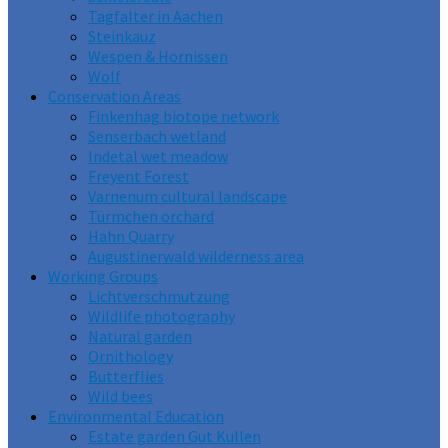
Tagfalter in Aachen
Steinkauz
Wespen & Hornissen
Wolf
Conservation Areas
Finkenhag biotope network
Senserbach wetland
Indetal wet meadow
Freyent Forest
Varnenum cultural landscape
Türmchen orchard
Hahn Quarry
Augustinerwald wilderness area
Working Groups
Lichtverschmutzung
Wildlife photography
Natural garden
Ornithology
Butterflies
Wild bees
Environmental Education
Estate garden Gut Kullen