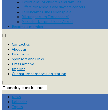
Excursions for children and families
Offers for schools and daycare centers
Feriencamps und Ferienspiele
Bildungsort im Floriansdorf
Mensch – Natur – Unser Viertel
Become a member
Contact us
About us
Directions
Sponsors and Links
Press Archive
Imprint
Our nature conservation station
News
Kalender
Topics