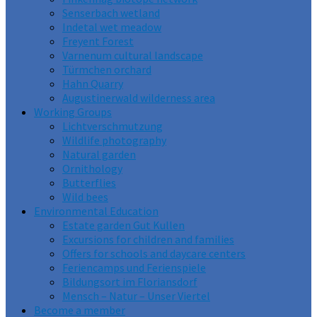
Senserbach wetland
Indetal wet meadow
Freyent Forest
Varnenum cultural landscape
Türmchen orchard
Hahn Quarry
Augustinerwald wilderness area
Working Groups
Lichtverschmutzung
Wildlife photography
Natural garden
Ornithology
Butterflies
Wild bees
Environmental Education
Estate garden Gut Kullen
Excursions for children and families
Offers for schools and daycare centers
Feriencamps und Ferienspiele
Bildungsort im Floriansdorf
Mensch – Natur – Unser Viertel
Become a member