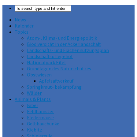
News
Kalender
Topics
Atom-, Klima- und Energiepolitik
Biodiversität in der Ackerlandschaft
Landschafts- und Flächennutzungsplan
Landschaftspflegehof
Nationalpark Eifel
Grundlagen des Naturschutzes
Obstwiesen
Apfelsaftverkauf
Springkraut- bekämpfung
Wälder
Animals & Plants
Biber
Feldhamster
Fledermäuse
Gelbbauchunke
Kiebitz
Schleiereule