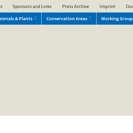
ns
Sponsors and Links
Press Archive
Imprint
Our
nimals & Plants
Conservation Areas
Working Group