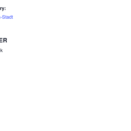
ry:
-Stadt
ER
nk