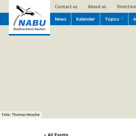
Contact us
About us
Directio
News
Kalender
Topics
A
Foto: Thomas Hinsche
« All Events