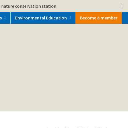
 nature conservation station
s
Environmental Education
Become a member