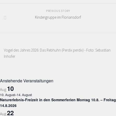
PREVIOUS STORY
Kindergruppe im Floriansdorf
Vogel des Jahres 2026: Das Rebhuhn (Perdix perdix) - Foto: Sebastian
Inhofer
Anstehende Veranstaltungen
10
Aug
10. August
–
14. August
Naturerlebnis-Freizeit in den Sommerferien Montag 10.8. – Freitag
14.8.2026
22
Aug