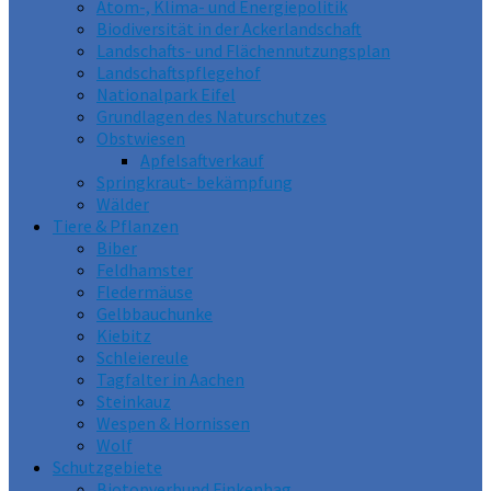
Atom-, Klima- und Energiepolitik
Biodiversität in der Ackerlandschaft
Landschafts- und Flächennutzungsplan
Landschaftspflegehof
Nationalpark Eifel
Grundlagen des Naturschutzes
Obstwiesen
Apfelsaftverkauf
Springkraut- bekämpfung
Wälder
Tiere & Pflanzen
Biber
Feldhamster
Fledermäuse
Gelbbauchunke
Kiebitz
Schleiereule
Tagfalter in Aachen
Steinkauz
Wespen & Hornissen
Wolf
Schutzgebiete
Biotopverbund Finkenhag