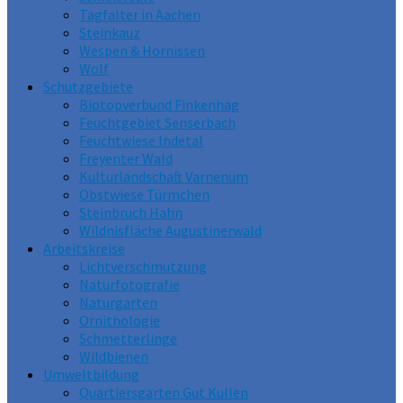
Tagfalter in Aachen
Steinkauz
Wespen & Hornissen
Wolf
Schutzgebiete
Biotopverbund Finkenhag
Feuchtgebiet Senserbach
Feuchtwiese Indetal
Freyenter Wald
Kulturlandschaft Varnenum
Obstwiese Türmchen
Steinbruch Hahn
Wildnisfläche Augustinerwald
Arbeitskreise
Lichtverschmutzung
Naturfotografie
Naturgarten
Ornithologie
Schmetterlinge
Wildbienen
Umweltbildung
Quartiersgarten Gut Kullen