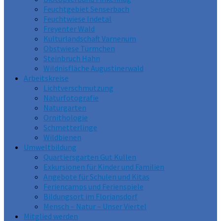
Feuchtgebiet Senserbach
Feuchtwiese Indetal
Freyenter Wald
Kulturlandschaft Varnenum
Obstwiese Türmchen
Steinbruch Hahn
Wildnisfläche Augustinerwald
Arbeitskreise
Lichtverschmutzung
Naturfotografie
Naturgarten
Ornithologie
Schmetterlinge
Wildbienen
Umweltbildung
Quartiersgarten Gut Kullen
Exkursionen für Kinder und Familien
Angebote für Schulen und Kitas
Feriencamps und Ferienspiele
Bildungsort im Floriansdorf
Mensch – Natur – Unser Viertel
Mitglied werden