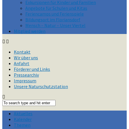
Exkursionen für Kinder und Familien
Angebote für Schulen und Kitas
Feriencamps und Ferienspiele
Bildungsort im Floriansdorf
Mensch – Natur – Unser Viertel
Mitglied werden
Kontakt
Wir über uns
Anfahrt
Förderer und Links
Pressearchiv
Impressum
Unsere Naturschutzstation
Aktuelles
Kalender
Themen