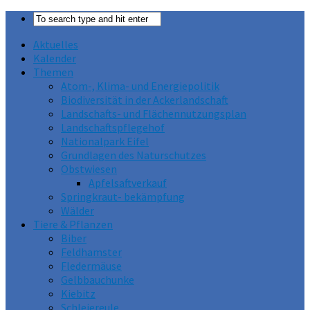
Aktuelles
Kalender
Themen
Atom-, Klima- und Energiepolitik
Biodiversität in der Ackerlandschaft
Landschafts- und Flächennutzungsplan
Landschaftspflegehof
Nationalpark Eifel
Grundlagen des Naturschutzes
Obstwiesen
Apfelsaftverkauf
Springkraut- bekämpfung
Wälder
Tiere & Pflanzen
Biber
Feldhamster
Fledermäuse
Gelbbauchunke
Kiebitz
Schleiereule