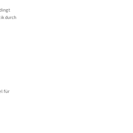
dingt
ik durch
l für