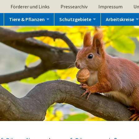
Förderer und Links
Pressearchiv
Impressum
Un
Tiere & Pflanzen
Schutzgebiete
Arbeitskreise