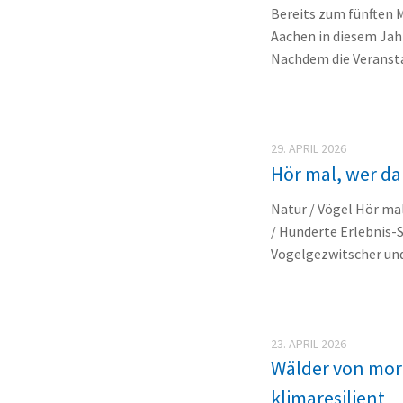
Bereits zum fünften 
Aachen in diesem Jah
Nachdem die Veransta
29. APRIL 2026
Hör mal, wer da
Natur / Vögel Hör ma
/ Hunderte Erlebnis-S
Vogelgezwitscher und 
23. APRIL 2026
Wälder von mor
klimaresilient