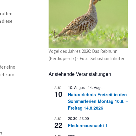
rollen
 diese
Vogel des Jahres 2026: Das Rebhuhn
(Perdix perdix) - Foto: Sebastian Inhofer
der eine
Anstehende Veranstaltungen
fel zum
10. August
–
14. August
AUG.
10
Naturerlebnis-Freizeit in den
Sommerferien Montag 10.8. –
Freitag 14.8.2026
20:30
–
23:00
AUG.
22
Fledermausnacht 1
m
9:30
AUG.