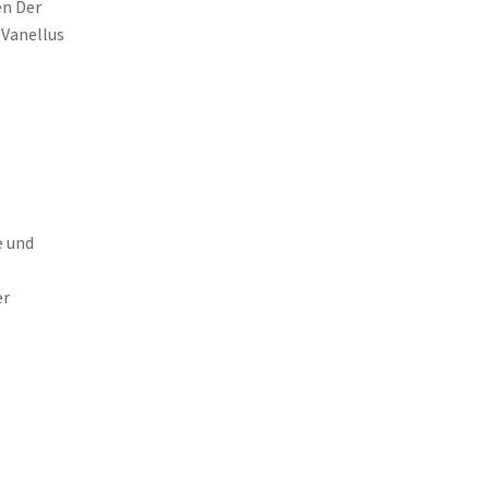
en Der
(Vanellus
e und
er