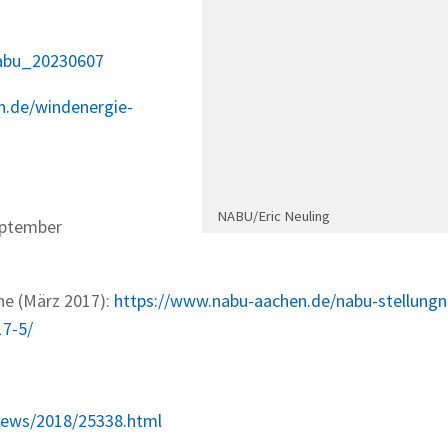
abu_20230607
n.de/windenergie-
NABU/Eric Neuling
eptember
ne (März 2017):
https://www.nabu-aachen.de/nabu-stellung
17-5/
/news/2018/25338.html