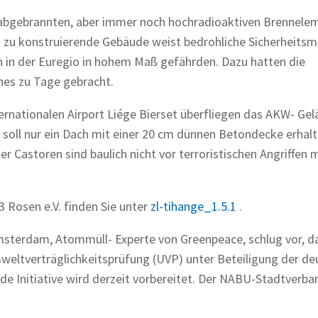
ie abgebrannten, aber immer noch hochradioaktiven Brennele
s zu konstruierende Gebäude weist bedrohliche Sicherheits
in der Euregio in hohem Maß gefährden. Dazu hatten die
hes zu Tage gebracht.
ernationalen Airport Liége Bierset überfliegen das AKW- Gel
soll nur ein Dach mit einer 20 cm dünnen Betondecke erhalt
 Castoren sind baulich nicht vor terroristischen Angriffen 
3 Rosen e.V. finden Sie unter
zl-tihange_1.5.1
.
sterdam, Atommüll- Experte von Greenpeace, schlug vor, d
eltverträglichkeitsprüfung (UVP) unter Beteiligung der de
e Initiative wird derzeit vorbereitet. Der NABU-Stadtverba