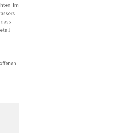
hten. Im
wassers
 dass
etall
offenen