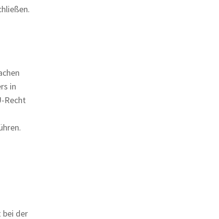
hließen.
achen
rs in
U-Recht
ühren.
 bei der