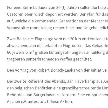
Für eine Betriebsdauer von 80 (!) Jahren sollen dort d
Castoren oberirdisch deponiert werden. Der Plan für da
auf, welche die kommenden Generationen der Menschen 
Veranstalter monatelang recherchiert und Ungeheuerlic
Zwei Beispiele: Flugzeuge vom nur 20 km entfernten int
abweichend von den erlaubten Flugrouten. Das Gebäude 
60 jeweils 5 m² großen Lüftungsöffnungen zur Kühlung der
tragbaren panzerbrechenden Waffen geschützt.
Den Vortrag von Robert Borsch-Laaks von der Initiative 
Der zweite Referent des Abends, Jan Haverkamp aus Am
den belgischen Behörden eine grenzüberschreitende Umw
Behörden und BürgerInnen zu fordern. Eine entsprechend
Aachen e.V. unterstützt diese Aktion.