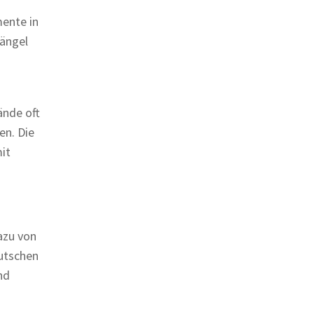
mente in
mängel
ände oft
en. Die
mit
azu von
utschen
nd