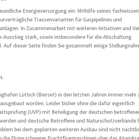
eundliche Energieversorgung ein: Mithilfe seines Fachwissen
turverträgliche Trassenvarianten für Gaspipelines und
anlagen. In Zusammenarbeit mit weiteren Initiativen und V
-Ausstieg stark, sowie insbesondere für die Abschaltung
3. Auf dieser Seite finden Sie gesammelt einige Stellungna
h.
lughafen Lüttich (Bierset) in den letzten Jahren immer mehr
ausgebaut worden. Leider bisher ohne die dafür eigentlich
eitsprüfung (UVP) mit Beteiligung der deutschen betroffene
ut werden und deutsche Betroffene und Naturschutzverbände 
oblem bei dem geplanten weiteren Ausbau sind nicht nächtli
n die Flüge schwerer Frachtflugmaschinen über das Atomkr