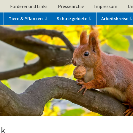
Förderer und Links
Pressearchiv
Impressum
Un
Tiere & Pflanzen
Schutzgebiete
Arbeitskreise
ik