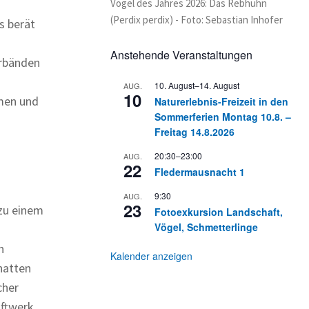
Vogel des Jahres 2026: Das Rebhuhn
(Perdix perdix) - Foto: Sebastian Inhofer
s berät
Anstehende Veranstaltungen
erbänden
10. August
–
14. August
AUG.
10
hmen und
Naturerlebnis-Freizeit in den
Sommerferien Montag 10.8. –
Freitag 14.8.2026
20:30
–
23:00
AUG.
22
Fledermausnacht 1
9:30
AUG.
23
 zu einem
Fotoexkursion Landschaft,
Vögel, Schmetterlinge
n
Kalender anzeigen
hatten
cher
aftwerk