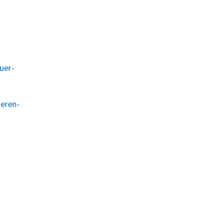
uer-
ieren-