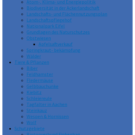
Atom-, Klima- und Energiepolitik
Biodiversität in der Ackerlandschaft
Landschafts- und Flächennutzungsplan
Landschaftspflegehof
Nationalpark Eifel
Grundlagen des Naturschutzes
Obstwiesen
Apfelsaftverkauf
Springkraut- bekämpfung
Wälder
Tiere & Pflanzen
Biber
Feldhamster
Fledermäuse
Gelbbauchunke
Kiebitz
Schleiereule
Tagfalter in Aachen
Steinkauz
Wespen & Hornissen
Wolf
Schutzgebiete
Biotopverbund Finkenhag