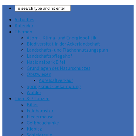
Aktuelles
Kalender
Themen
Atom-, Klima- und Energiepolitik
Biodiversität in der Ackerlandschaft
Landschafts- und Flächennutzungsplan
Landschaftspflegehof
Nationalpark Eifel
Grundlagen des Naturschutzes
Obstwiesen
Apfelsaftverkauf
Springkraut- bekämpfung
Wälder
Tiere & Pflanzen
Biber
Feldhamster
Fledermäuse
Gelbbauchunke
Kiebitz
Schleiereule