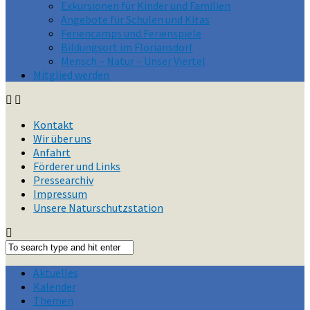
Exkursionen für Kinder und Familien
Angebote für Schulen und Kitas
Feriencamps und Ferienspiele
Bildungsort im Floriansdorf
Mensch – Natur – Unser Viertel
Mitglied werden
Kontakt
Wir über uns
Anfahrt
Förderer und Links
Pressearchiv
Impressum
Unsere Naturschutzstation
Aktuelles
Kalender
Themen