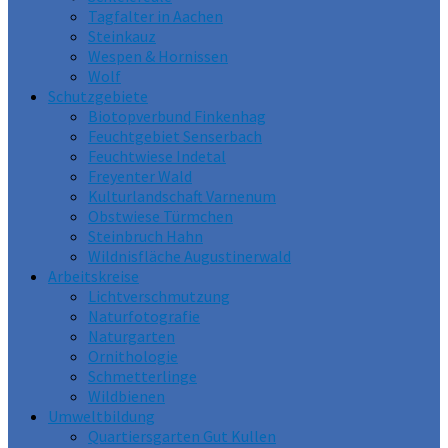
Tagfalter in Aachen
Steinkauz
Wespen & Hornissen
Wolf
Schutzgebiete
Biotopverbund Finkenhag
Feuchtgebiet Senserbach
Feuchtwiese Indetal
Freyenter Wald
Kulturlandschaft Varnenum
Obstwiese Türmchen
Steinbruch Hahn
Wildnisfläche Augustinerwald
Arbeitskreise
Lichtverschmutzung
Naturfotografie
Naturgarten
Ornithologie
Schmetterlinge
Wildbienen
Umweltbildung
Quartiersgarten Gut Kullen