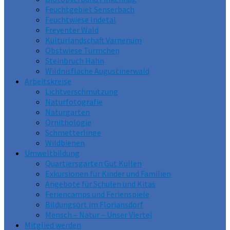
Feuchtgebiet Senserbach
Feuchtwiese Indetal
Freyenter Wald
Kulturlandschaft Varnenum
Obstwiese Türmchen
Steinbruch Hahn
Wildnisfläche Augustinerwald
Arbeitskreise
Lichtverschmutzung
Naturfotografie
Naturgarten
Ornithologie
Schmetterlinge
Wildbienen
Umweltbildung
Quartiersgarten Gut Kullen
Exkursionen für Kinder und Familien
Angebote für Schulen und Kitas
Feriencamps und Ferienspiele
Bildungsort im Floriansdorf
Mensch – Natur – Unser Viertel
Mitglied werden