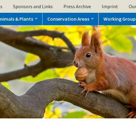
ns
Sponsors and Links
Press Archive
Imprint
Our
nimals & Plants
Conservation Areas
Working Group