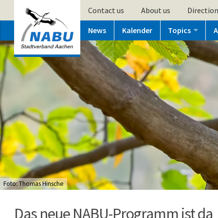
Contact us
About us
Directio
News
Kalender
Topics
A
Foto: Thomas Hinsche
Das neue NABU-Programm ist da