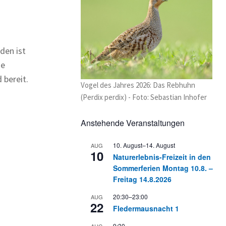
den ist
ie
 bereit.
Vogel des Jahres 2026: Das Rebhuhn
(Perdix perdix) - Foto: Sebastian Inhofer
Anstehende Veranstaltungen
10. August
–
14. August
AUG
10
Naturerlebnis-Freizeit in den
Sommerferien Montag 10.8. –
Freitag 14.8.2026
20:30
–
23:00
AUG
22
Fledermausnacht 1
9:30
AUG