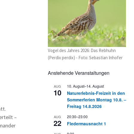
Vogel des Jahres 2026: Das Rebhuhn
(Perdix perdix) - Foto: Sebastian Inhofer
Anstehende Veranstaltungen
10. August
–
14. August
AUG
10
Naturerlebnis-Freizeit in den
Sommerferien Montag 10.8. –
Freitag 14.8.2026
tt.
rteilt –
20:30
–
23:00
AUG
22
Fledermausnacht 1
inander
9:30
AUG