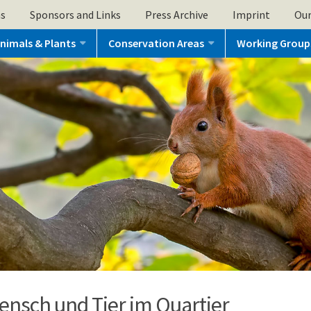
ns
Sponsors and Links
Press Archive
Imprint
Our
nimals & Plants
Conservation Areas
Working Group
ensch und Tier im Quartier