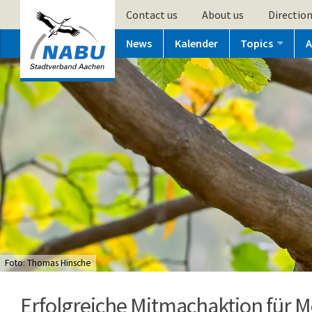
Contact us
About us
Directio
News
Kalender
Topics
A
Foto: Thomas Hinsche
Erfolgreiche Mitmachaktion für M