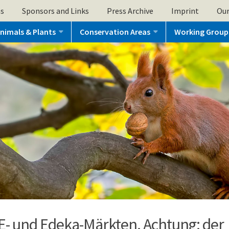
ns
Sponsors and Links
Press Archive
Imprint
Our
nimals & Plants
Conservation Areas
Working Group
- und Edeka-Märkten. Achtung: der