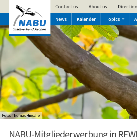
Contact us
About us
Directio
News
Kalender
Topics
A
Foto: Thomas Hinsche
NABU-Mitgliederwerbung in REWE