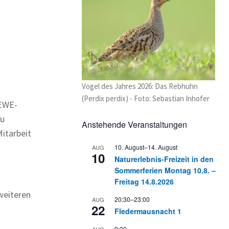
Vogel des Jahres 2026: Das Rebhuhn
(Perdix perdix) - Foto: Sebastian Inhofer
REWE-
zu
Anstehende Veranstaltungen
itarbeit
10. August
–
14. August
AUG
10
Naturerlebnis-Freizeit in den
Sommerferien Montag 10.8. –
Freitag 14.8.2026
weiteren
20:30
–
23:00
AUG
22
Fledermausnacht 1
9:30
AUG