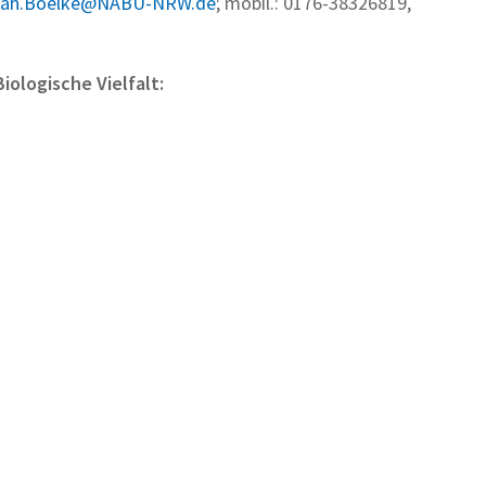
rah.Boelke@NABU-NRW.de
; mobil.: 0176-38326819,
ologische Vielfalt: