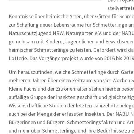
stellvertret
Kenntnisse über heimische Arten, über Gärten für Schme
zur Schaffung neuer Lebensräume für Schmetterlinge an
Naturschutzjugend NRW, Naturgarten e.V. und der NABU 
gemeinsam mit Kindern, Jugendlichen und Erwachsenen i
heimischer Schmetterlinge zu leisten. Gefördert wird d
Lotterie. Das Vorgängerprojekt wurde von 2016 bis 201
Um herauszufinden, welche Schmetterlinge durch Gärten
mehreren Jahren über einen Zeitraum von vier Wochen S
Kleine Fuchs und der Zitronenfalter stehen hierbei beso
auffällige Gruppe der Insekten geschärft und gleichzei
Wissenschaftliche Studien der letzten Jahrzehnte belege
auch bei der Menge der erfassten Insekten. Der NABU NRW
Bürgerinnen und Bürgern. Schmetterlingsfakten und Artpo
und mehr über Schmetterlinge und ihre Bedürfnisse zu e