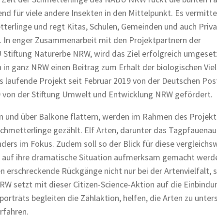
end für viele andere Insekten in den Mittelpunkt. Es vermitte
tterlinge und regt Kitas, Schulen, Gemeinden und auch Priv
. In enger Zusammenarbeit mit den Projektpartnern der
Stiftung Naturerbe NRW, wird das Ziel erfolgreich umgeset
n ganz NRW einen Beitrag zum Erhalt der biologischen Viel
as laufende Projekt seit Februar 2019 von der Deutschen Po
9 von der Stiftung Umwelt und Entwicklung NRW gefördert.
 und über Balkone flattern, werden im Rahmen des Projekt
chmetterlinge gezählt. Elf Arten, darunter das Tagpfauenau
nders im Fokus. Zudem soll so der Blick für diese vergleichs
tig auf ihre dramatische Situation aufmerksam gemacht werd
n erschreckende Rückgänge nicht nur bei der Artenvielfalt, 
 setzt mit dieser Citizen-Science-Aktion auf die Einbindu
rträts begleiten die Zählaktion, helfen, die Arten zu unter
rfahren.