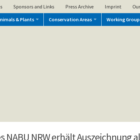
ns
Sponsors and Links
Press Archive
Imprint
Our
nimals & Plants
Conservation Areas
Working Group
 des NABU NRW erhält Auszeichnung a