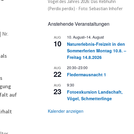
Vogel des Jahres 2026: Das Rebhuhn
(Perdix perdix) - Foto: Sebastian Inhofer
Anstehende Veranstaltungen
 Nr.
10. August
–
14. August
AUG
10
Naturerlebnis-Freizeit in den
Sommerferien Montag 10.8. –
als
Freitag 14.8.2026
20:30
–
23:00
AUG
22
Fledermausnacht 1
es
9:30
AUG
igung
23
Fotoexkursion Landschaft,
alt auf
Vögel, Schmetterlinge
Erhalt
Kalender anzeigen
lter