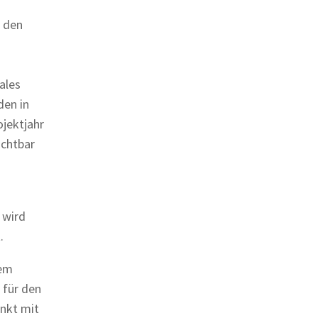
 den
ales
den in
ojektjahr
ichtbar
 wird
.
dem
 für den
enkt mit