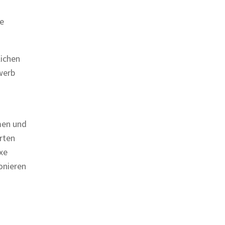
ge
lichen
werb
smen und
orten
xe
onieren