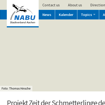
Contact us
About us
Directio
News
Kalender
Topics
A
Foto: Thomas Hinsche
Projekt Zeit der Schmetterlinge