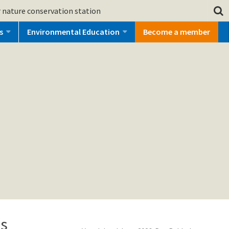
 nature conservation station
s
Environmental Education
Become a member
ls