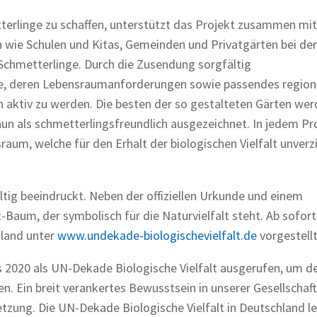
rlinge zu schaffen, unterstützt das Projekt zusammen mit
wie Schulen und Kitas, Gemeinden und Privatgärten bei der
chmetterlinge. Durch die Zusendung sorgfältig
e, deren Lebensraumanforderungen sowie passendes region
 aktiv zu werden. Die besten der so gestalteten Gärten wer
n als schmetterlingsfreundlich ausgezeichnet. In jedem Pr
aum, welche für den Erhalt der biologischen Vielfalt unverz
tig beeindruckt. Neben der offiziellen Urkunde und einem
Baum, der symbolisch für die Naturvielfalt steht. Ab sofort
hland unter
www.undekade-biologischevielfalt.de
vorgestellt
s 2020 als UN-Dekade Biologische Vielfalt ausgerufen, um 
. Ein breit verankertes Bewusstsein in unserer Gesellschaft
etzung. Die UN-Dekade Biologische Vielfalt in Deutschland l