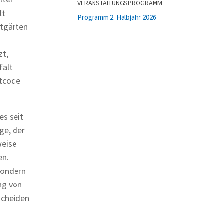
VERANSTALTUNGSPROGRAMM
lt
Programm 2. Halbjahr 2026
atgärten
zt,
falt
stcode
es seit
ge, der
weise
en.
sondern
ng von
scheiden