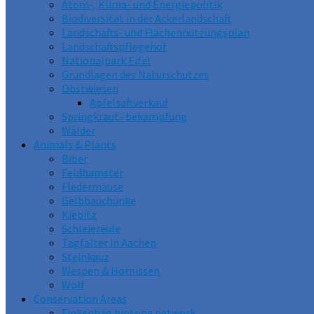
Atom-, Klima- und Energiepolitik
Biodiversität in der Ackerlandschaft
Landschafts- und Flächennutzungsplan
Landschaftspflegehof
Nationalpark Eifel
Grundlagen des Naturschutzes
Obstwiesen
Apfelsaftverkauf
Springkraut- bekämpfung
Wälder
Animals & Plants
Biber
Feldhamster
Fledermäuse
Gelbbauchunke
Kiebitz
Schleiereule
Tagfalter in Aachen
Steinkauz
Wespen & Hornissen
Wolf
Conservation Areas
Finkenhag biotope network