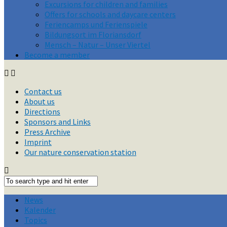
Excursions for children and families
Offers for schools and daycare centers
Feriencamps und Ferienspiele
Bildungsort im Floriansdorf
Mensch – Natur – Unser Viertel
Become a member
Contact us
About us
Directions
Sponsors and Links
Press Archive
Imprint
Our nature conservation station
News
Kalender
Topics