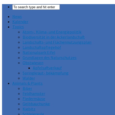
News
Kalender
Topics
Atom-, Klima- und Energiepolitik
Biodiversität in der Ackerlandschaft
Landschafts- und Flächennutzungsplan
Landschaftspflegehof
Nationalpark Eifel
Grundlagen des Naturschutzes
Obstwiesen
Apfelsaftverkauf
Springkraut- bekämpfung
Wälder
Animals & Plants
Biber
Feldhamster
Fledermäuse
Gelbbauchunke
Kiebitz
Schleiereule