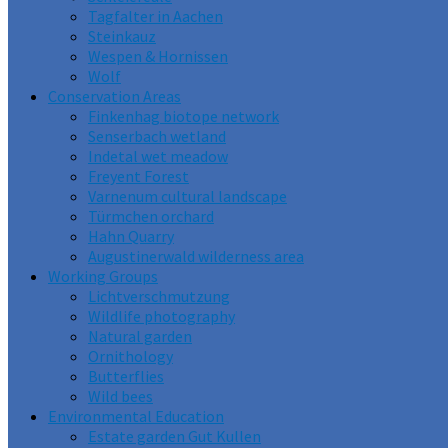
Tagfalter in Aachen
Steinkauz
Wespen & Hornissen
Wolf
Conservation Areas
Finkenhag biotope network
Senserbach wetland
Indetal wet meadow
Freyent Forest
Varnenum cultural landscape
Türmchen orchard
Hahn Quarry
Augustinerwald wilderness area
Working Groups
Lichtverschmutzung
Wildlife photography
Natural garden
Ornithology
Butterflies
Wild bees
Environmental Education
Estate garden Gut Kullen