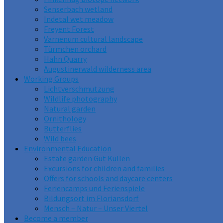
Senserbach wetland
Indetal wet meadow
Freyent Forest
Varnenum cultural landscape
Türmchen orchard
Hahn Quarry
Augustinerwald wilderness area
Working Groups
Lichtverschmutzung
Wildlife photography
Natural garden
Ornithology
Butterflies
Wild bees
Environmental Education
Estate garden Gut Kullen
Excursions for children and families
Offers for schools and daycare centers
Feriencamps und Ferienspiele
Bildungsort im Floriansdorf
Mensch – Natur – Unser Viertel
Become a member