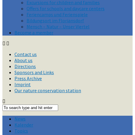
Excursions for children and families
Offers for schools and daycare centers
Feriencamps und Ferienspiele
Bildungsort im Floriansdorf
Mensch – Natur – Unser Viertel
Become a member
Contact us
About us
Directions
Sponsors and Links
Press Archive
Imprint
Our nature conservation station
News
Kalender
Topics