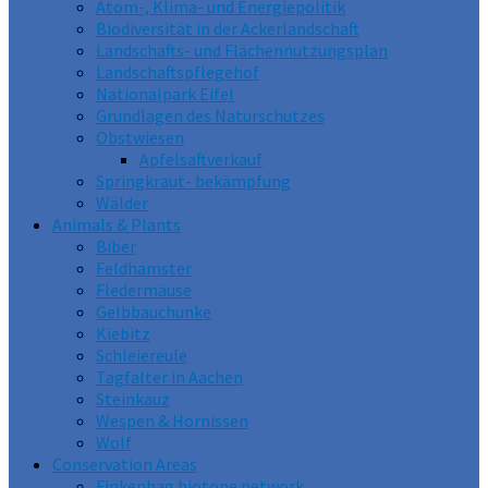
Atom-, Klima- und Energiepolitik
Biodiversität in der Ackerlandschaft
Landschafts- und Flächennutzungsplan
Landschaftspflegehof
Nationalpark Eifel
Grundlagen des Naturschutzes
Obstwiesen
Apfelsaftverkauf
Springkraut- bekämpfung
Wälder
Animals & Plants
Biber
Feldhamster
Fledermäuse
Gelbbauchunke
Kiebitz
Schleiereule
Tagfalter in Aachen
Steinkauz
Wespen & Hornissen
Wolf
Conservation Areas
Finkenhag biotope network