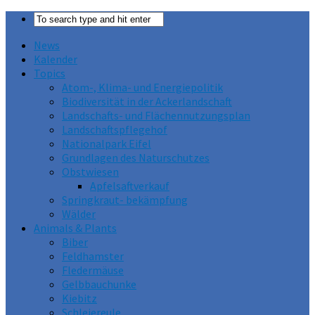
News
Kalender
Topics
Atom-, Klima- und Energiepolitik
Biodiversität in der Ackerlandschaft
Landschafts- und Flächennutzungsplan
Landschaftspflegehof
Nationalpark Eifel
Grundlagen des Naturschutzes
Obstwiesen
Apfelsaftverkauf
Springkraut- bekämpfung
Wälder
Animals & Plants
Biber
Feldhamster
Fledermäuse
Gelbbauchunke
Kiebitz
Schleiereule