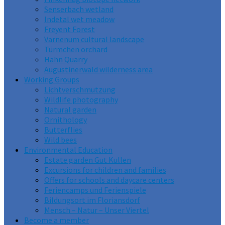
Senserbach wetland
Indetal wet meadow
Freyent Forest
Varnenum cultural landscape
Türmchen orchard
Hahn Quarry
Augustinerwald wilderness area
Working Groups
Lichtverschmutzung
Wildlife photography
Natural garden
Ornithology
Butterflies
Wild bees
Environmental Education
Estate garden Gut Kullen
Excursions for children and families
Offers for schools and daycare centers
Feriencamps und Ferienspiele
Bildungsort im Floriansdorf
Mensch – Natur – Unser Viertel
Become a member