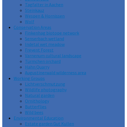
Tagfalter in Aachen
Steinkauz
Wespen & Hornissen
Wolf
Conservation Areas
Finkenhag biotope network
Senserbach wetland
Indetal wet meadow
Freyent Forest
Varnenum cultural landscape
Türmchen orchard
Hahn Quarry
Augustinerwald wilderness area
Working Groups
Lichtverschmutzung
Wildlife photography
Natural garden
Ornithology
Butterflies
Wild bees
Environmental Education
Estate garden Gut Kullen