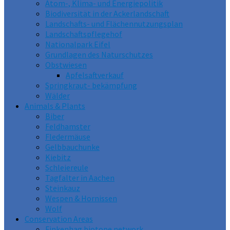
Atom-, Klima- und Energiepolitik
Biodiversität in der Ackerlandschaft
Landschafts- und Flächennutzungsplan
Landschaftspflegehof
Nationalpark Eifel
Grundlagen des Naturschutzes
Obstwiesen
Apfelsaftverkauf
Springkraut- bekämpfung
Wälder
Animals & Plants
Biber
Feldhamster
Fledermäuse
Gelbbauchunke
Kiebitz
Schleiereule
Tagfalter in Aachen
Steinkauz
Wespen & Hornissen
Wolf
Conservation Areas
Finkenhag biotope network