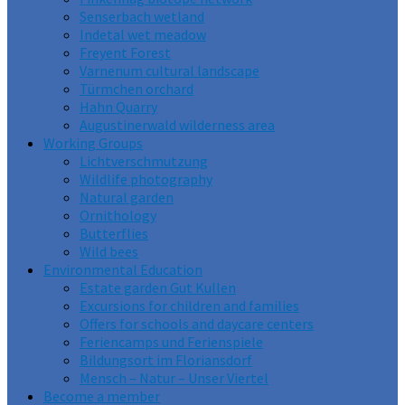
Senserbach wetland
Indetal wet meadow
Freyent Forest
Varnenum cultural landscape
Türmchen orchard
Hahn Quarry
Augustinerwald wilderness area
Working Groups
Lichtverschmutzung
Wildlife photography
Natural garden
Ornithology
Butterflies
Wild bees
Environmental Education
Estate garden Gut Kullen
Excursions for children and families
Offers for schools and daycare centers
Feriencamps und Ferienspiele
Bildungsort im Floriansdorf
Mensch – Natur – Unser Viertel
Become a member