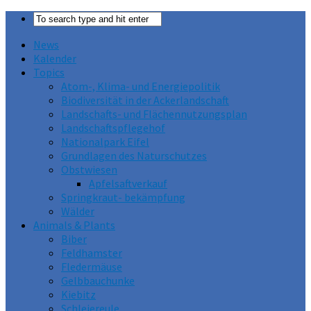
News
Kalender
Topics
Atom-, Klima- und Energiepolitik
Biodiversität in der Ackerlandschaft
Landschafts- und Flächennutzungsplan
Landschaftspflegehof
Nationalpark Eifel
Grundlagen des Naturschutzes
Obstwiesen
Apfelsaftverkauf
Springkraut- bekämpfung
Wälder
Animals & Plants
Biber
Feldhamster
Fledermäuse
Gelbbauchunke
Kiebitz
Schleiereule