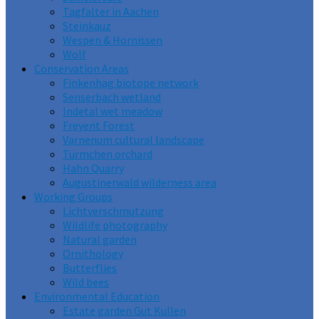
Tagfalter in Aachen
Steinkauz
Wespen & Hornissen
Wolf
Conservation Areas
Finkenhag biotope network
Senserbach wetland
Indetal wet meadow
Freyent Forest
Varnenum cultural landscape
Türmchen orchard
Hahn Quarry
Augustinerwald wilderness area
Working Groups
Lichtverschmutzung
Wildlife photography
Natural garden
Ornithology
Butterflies
Wild bees
Environmental Education
Estate garden Gut Kullen