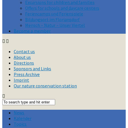
Excursions for children and families
Offers for schools and daycare centers
Feriencamps und Ferienspiele
Bildungsort im Floriansdorf
Mensch – Natur – Unser Viertel
Become a member
Contact us
About us
Directions
Sponsors and Links
Press Archive
Imprint
Our nature conservation station
News
Kalender
Topics