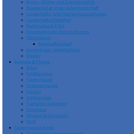
Atom-, Klima- und Energiepolitik
Biodiversität in der Ackerlandschaft
Landschafts- und Flächennutzungsplan
Landschaftspflegehof
Nationalpark Eifel
Grundlagen des Naturschutzes
Obstwiesen
Apfelsaftverkauf
Springkraut- bekämpfung
Wälder
Animals & Plants
Biber
Feldhamster
Fledermäuse
Gelbbauchunke
Kiebitz
Schleiereule
Tagfalter in Aachen
Steinkauz
Wespen & Hornissen
Wolf
Conservation Areas
Finkenhag biotope network