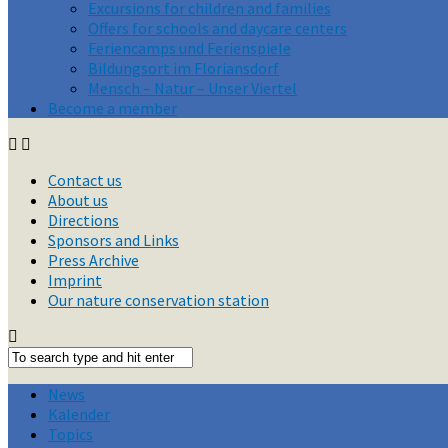
Excursions for children and families
Offers for schools and daycare centers
Feriencamps und Ferienspiele
Bildungsort im Floriansdorf
Mensch – Natur – Unser Viertel
Become a member
Contact us
About us
Directions
Sponsors and Links
Press Archive
Imprint
Our nature conservation station
News
Kalender
Topics