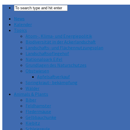
News
Kalender
Topics
Atom-, Klima- und Energiepolitik
Biodiversität in der Ackerlandschaft
Landschafts- und Flächennutzungsplan
Landschaftspflegehof
Nationalpark Eifel
Grundlagen des Naturschutzes
Obstwiesen
Apfelsaftverkauf
Springkraut- bekämpfung
Wälder
Animals & Plants
Biber
Feldhamster
Fledermäuse
Gelbbauchunke
Kiebitz
Schleiereule