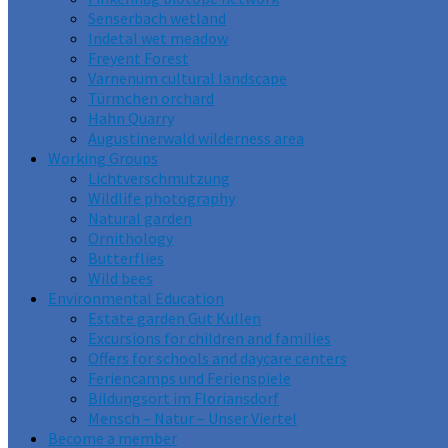
Senserbach wetland
Indetal wet meadow
Freyent Forest
Varnenum cultural landscape
Türmchen orchard
Hahn Quarry
Augustinerwald wilderness area
Working Groups
Lichtverschmutzung
Wildlife photography
Natural garden
Ornithology
Butterflies
Wild bees
Environmental Education
Estate garden Gut Kullen
Excursions for children and families
Offers for schools and daycare centers
Feriencamps und Ferienspiele
Bildungsort im Floriansdorf
Mensch – Natur – Unser Viertel
Become a member