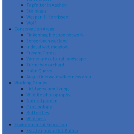
Tagfalter in Aachen
Steinkauz
Wespen & Hornissen
Wolf
Conservation Areas
Finkenhag biotope network
Senserbach wetland
Indetal wet meadow
Freyent Forest
Varnenum cultural landscape
Türmchen orchard
Hahn Quarry
Augustinerwald wilderness area
Working Groups
Lichtverschmutzung
Wildlife photography
Natural garden
Ornithology
Butterflies
Wild bees
Environmental Education
Estate garden Gut Kullen