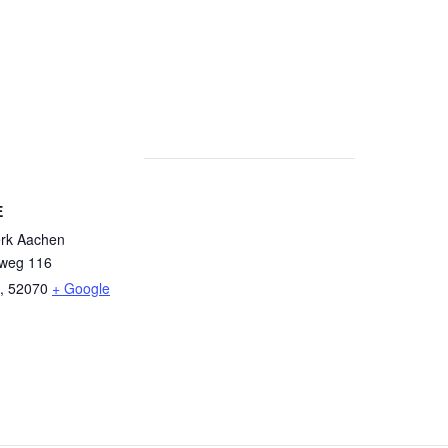
E
rk Aachen
rweg 116
,
52070
+ Google