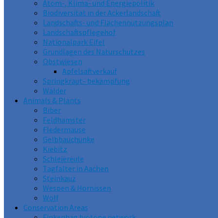
Atom-, Klima- und Energiepolitik
Biodiversität in der Ackerlandschaft
Landschafts- und Flächennutzungsplan
Landschaftspflegehof
Nationalpark Eifel
Grundlagen des Naturschutzes
Obstwiesen
Apfelsaftverkauf
Springkraut- bekämpfung
Wälder
Animals & Plants
Biber
Feldhamster
Fledermäuse
Gelbbauchunke
Kiebitz
Schleiereule
Tagfalter in Aachen
Steinkauz
Wespen & Hornissen
Wolf
Conservation Areas
Finkenhag biotope network