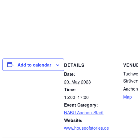
Add to calendar
DETAILS
VENU
Tuchwe
Date:
Strüve
20. May 2023
Aachen
Time:
Map
15:00–17:00
Event Category:
NABU Aachen-Stadt
Website:
www.houseofstories.de