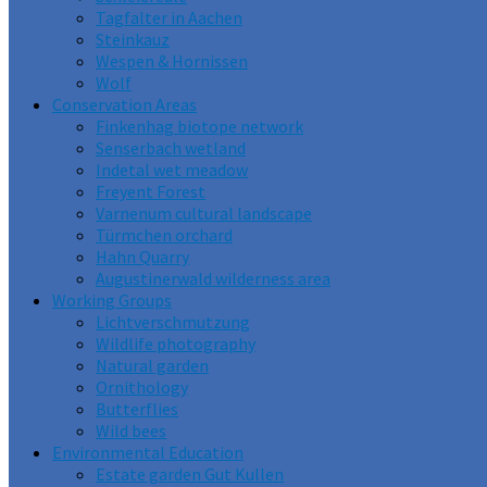
Tagfalter in Aachen
Steinkauz
Wespen & Hornissen
Wolf
Conservation Areas
Finkenhag biotope network
Senserbach wetland
Indetal wet meadow
Freyent Forest
Varnenum cultural landscape
Türmchen orchard
Hahn Quarry
Augustinerwald wilderness area
Working Groups
Lichtverschmutzung
Wildlife photography
Natural garden
Ornithology
Butterflies
Wild bees
Environmental Education
Estate garden Gut Kullen