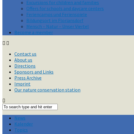
Excursions for children and families
Offers for schools and daycare centers
Feriencamps und Ferienspiele
Bildungsort im Floriansdorf
Mensch – Natur – Unser Viertel
Become a member
Contact us
About us
Directions
Sponsors and Links
Press Archive
Imprint
Our nature conservation station
News
Kalender
Topics