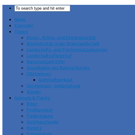
News
Kalender
Topics
Atom-, Klima- und Energiepolitik
Biodiversität in der Ackerlandschaft
Landschafts- und Flächennutzungsplan
Landschaftspflegehof
Nationalpark Eifel
Grundlagen des Naturschutzes
Obstwiesen
Apfelsaftverkauf
Springkraut- bekämpfung
Wälder
Animals & Plants
Biber
Feldhamster
Fledermäuse
Gelbbauchunke
Kiebitz
Schleiereule