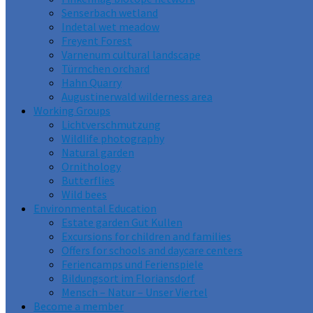
Senserbach wetland
Indetal wet meadow
Freyent Forest
Varnenum cultural landscape
Türmchen orchard
Hahn Quarry
Augustinerwald wilderness area
Working Groups
Lichtverschmutzung
Wildlife photography
Natural garden
Ornithology
Butterflies
Wild bees
Environmental Education
Estate garden Gut Kullen
Excursions for children and families
Offers for schools and daycare centers
Feriencamps und Ferienspiele
Bildungsort im Floriansdorf
Mensch – Natur – Unser Viertel
Become a member