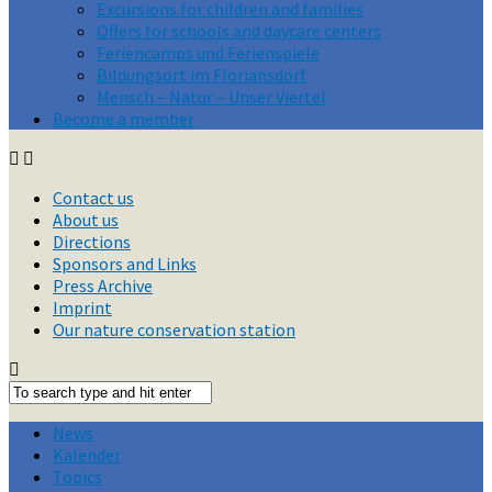
Excursions for children and families
Offers for schools and daycare centers
Feriencamps und Ferienspiele
Bildungsort im Floriansdorf
Mensch – Natur – Unser Viertel
Become a member
Contact us
About us
Directions
Sponsors and Links
Press Archive
Imprint
Our nature conservation station
News
Kalender
Topics