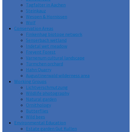
Tagfalter in Aachen
Steinkauz
Wespen & Hornissen
Wolf
Conservation Areas
Finkenhag biotope network
Senserbach wetland
Indetal wet meadow
Freyent Forest
Varnenum cultural landscape
Türmchen orchard
Hahn Quarry
Augustinerwald wilderness area
Working Groups
Lichtverschmutzung
Wildlife photography
Natural garden
Ornithology
Butterflies
Wild bees
Environmental Education
Estate garden Gut Kullen