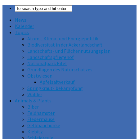
News
Kalender
Topics
Atom-, Klima- und Energiepolitik
Biodiversität in der Ackerlandschaft
Landschafts- und Flächennutzungsplan
Landschaftspflegehof
Nationalpark Eifel
Grundlagen des Naturschutzes
Obstwiesen
Apfelsaftverkauf
Springkraut- bekämpfung
Wälder
Animals & Plants
Biber
Feldhamster
Fledermäuse
Gelbbauchunke
Kiebitz
Schleiereule