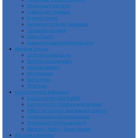
Senserbach wetland
Indetal wet meadow
Freyent Forest
Varnenum cultural landscape
Türmchen orchard
Hahn Quarry
Augustinerwald wilderness area
Working Groups
Lichtverschmutzung
Wildlife photography
Natural garden
Ornithology
Butterflies
Wild bees
Environmental Education
Estate garden Gut Kullen
Excursions for children and families
Offers for schools and daycare centers
Feriencamps und Ferienspiele
Bildungsort im Floriansdorf
Mensch – Natur – Unser Viertel
Become a member