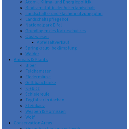
Atom-, Klima- und Energiepolitik
Biodiversität in der Ackerlandschaft
Landschafts- und Flächennutzungsplan
Landschaftspflegehof
Nationalpark Eifel
Grundlagen des Naturschutzes
Obstwiesen
Apfelsaftverkauf
Springkraut- bekämpfung
Wälder
Animals & Plants
Biber
Feldhamster
Fledermäuse
Gelbbauchunke
Kiebitz
Schleiereule
Tagfalter in Aachen
Steinkauz
Wespen & Hornissen
Wolf
Conservation Areas
Finkenhag biotope network