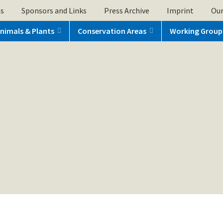
ns
Sponsors and Links
Press Archive
Imprint
Our
nimals & Plants
Conservation Areas
Working Group