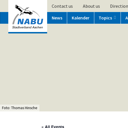
Contact us
About us
Directio
News
Kalender
Topics
A
Foto: Thomas Hinsche
« All Events