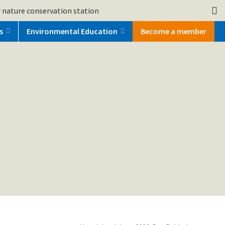
 nature conservation station
s
Environmental Education
Become a member