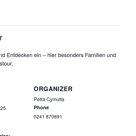
r
nd Entdecken ein – hier besonders Familien und
stour.
ORGANIZER
Petra Cymutta
Phone
025
0241 870891
ries: