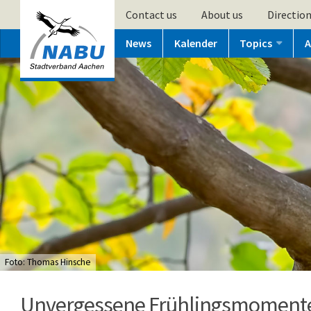
Contact us
About us
Directio
News
Kalender
Topics
A
Foto: Thomas Hinsche
Unvergessene Frühlingsmoment