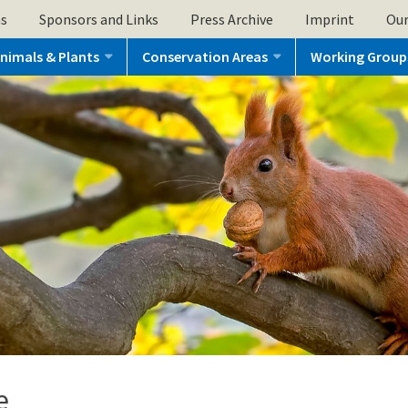
ns
Sponsors and Links
Press Archive
Imprint
Our
nimals & Plants
Conservation Areas
Working Group
e