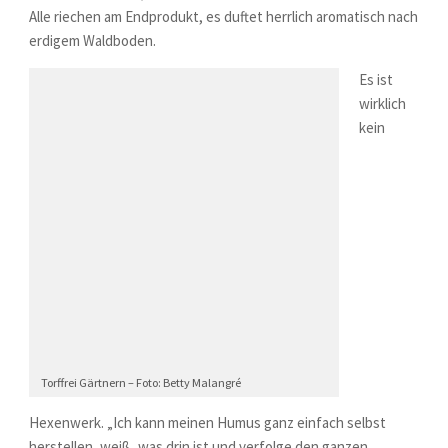
Alle riechen am Endprodukt, es duftet herrlich aromatisch nach
erdigem Waldboden.
Es ist
wirklich
kein
Torffrei Gärtnern – Foto: Betty Malangré
Hexenwerk. „Ich kann meinen Humus ganz einfach selbst
herstellen, weiß, was drin ist und verfolge den ganzen