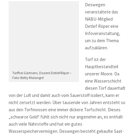
Deswegen
veranstaltete das
NABU-Mitglied
Detlef Röper eine
Infoveranstaltung,
um zu dem Thema
aufzuklären.
Torf ist der
Hauptbestandteil
Torffrei Gärtnern, Dozent Detlef Röper –
unserer Moore. Da
Foto: Betty Malangré
eine Wasserschicht
diesen Torf dauerhaft
von der Luft und damit auch vom Sauerstoff isoliert, kann er
nicht zersetzt werden. Über tausende von Jahren entsteht so
aus den Torfmoosen eine immer dickere Torfschicht. Dieses
„schwarze Gold“ fühlt sich nicht nur angenehm an, es enthält
auch viele Nährstoffe und hat ein gutes
Wasserspeichervermögen. Deswegen besteht gekaufte Saat-