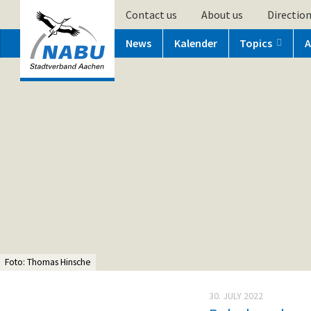
Contact us
About us
Directio
News
Kalender
Topics
A
Foto: Thomas Hinsche
30. JULY 2022