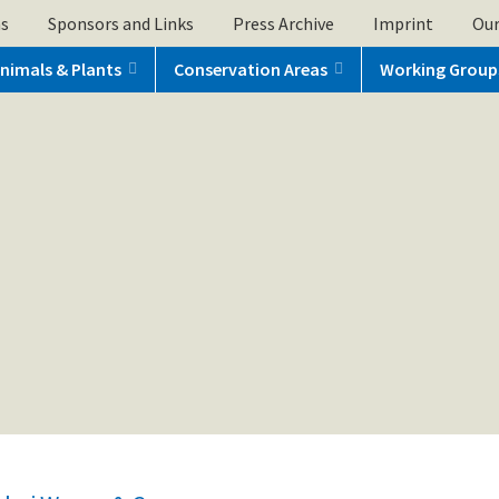
ns
Sponsors and Links
Press Archive
Imprint
Our
nimals & Plants
Conservation Areas
Working Group