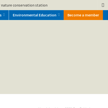
 nature conservation station
s
Environmental Education
Become a member