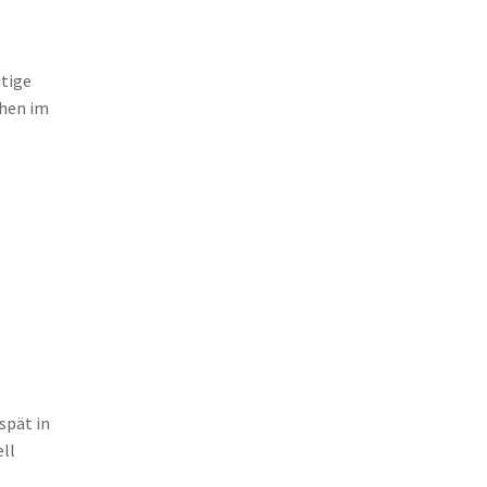
n
itige
uhen im
spät in
ell