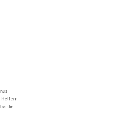
rnus
 Helfern
bei die