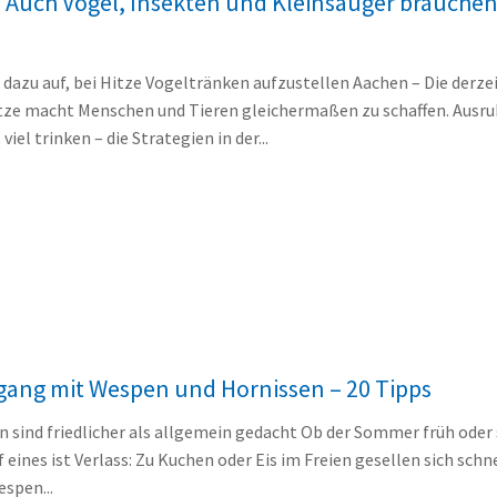
e! Auch Vögel, Insekten und Kleinsäuger brauche
dazu auf, bei Hitze Vogeltränken aufzustellen Aachen – Die derze
ze macht Menschen und Tieren gleichermaßen zu schaffen. Ausr
iel trinken – die Strategien in der...
gang mit Wespen und Hornissen – 20 Tipps
 sind friedlicher als allgemein gedacht Ob der Sommer früh oder 
eines ist Verlass: Zu Kuchen oder Eis im Freien gesellen sich schn
spen...