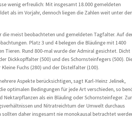
nisse wenig erfreulich: Mit insgesamt 18.000 gemeldeten
et als im Vorjahr, dennoch liegen die Zahlen weit unter de
er die meist beobachteten und gemeldeten Tagfalter. Auf d
bachtungen. Platz 3 und 4 belegen die Bläulinge mit 1400
Tieren. Rund 800-mal wurde der Admiral gesichtet. Dicht
 der Dickkopffalter (500) und des Schornsteinfegers (500). Di
Kleine Fuchs (280) und der Distelfalter (100).
ehrere Aspekte berücksichtigen, sagt Karl-Heinz Jelinek,
e optimalen Bedingungen für jede Art verschieden, so benö
 Nektarpflanzen als ein Bläuling oder Schornsteinfeger. Z
gsverhältnissen und Nitratreichtum der Umwelt durchaus
en sollten daher insgesamt nie monokausal betrachtet werden