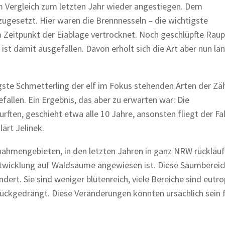
Vergleich zum letzten Jahr wieder angestiegen. Dem
gesetzt. Hier waren die Brennnesseln – die wichtigste
Zeitpunkt der Eiablage vertrocknet. Noch geschlüpfte Rau
ist damit ausgefallen. Davon erholt sich die Art aber nun l
igste Schmetterling der elf im Fokus stehenden Arten der Zä
efallen. Ein Ergebnis, das aber zu erwarten war: Die
ften, geschieht etwa alle 10 Jahre, ansonsten fliegt der Fa
ärt Jelinek.
ahmengebieten, in den letzten Jahren in ganz NRW rückläufi
 Entwicklung auf Waldsäume angewiesen ist. Diese Saumberei
ndert. Sie sind weniger blütenreich, viele Bereiche sind eutro
ckgedrängt. Diese Veränderungen könnten ursächlich sein 