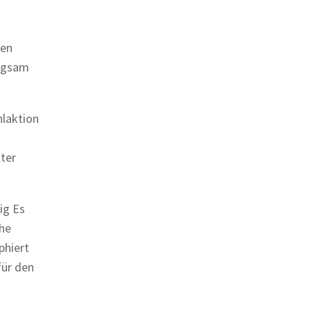
pen
angsam
hlaktion
lter
g Es
che
phiert
für den