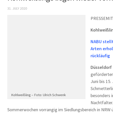
31. JULY 2020
PRESSEMITT
Kohlweißli
NABU stell
Arten erho
rückläufig
Düsseldorf
geförderten
Juni bis 15.
Schmetterli
Kohlweißling – Foto: Ulrich Schwenk
besonders i
Nachtfalter.
Sommerwochen vorrangig im Siedlungsbereich in NRW ü