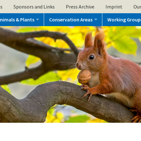
ns
Sponsors and Links
Press Archive
Imprint
Our
nimals & Plants
Conservation Areas
Working Group