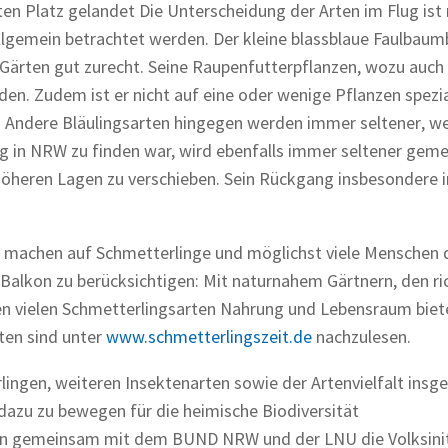
ten Platz gelandet Die Unterscheidung der Arten im Flug ist 
allgemein betrachtet werden. Der kleine blassblaue Faulbaum
 Gärten gut zurecht. Seine Raupenfutterpflanzen, wozu auch
den. Zudem ist er nicht auf eine oder wenige Pflanzen spezial
 Andere Bläulingsarten hingegen werden immer seltener, w
fig in NRW zu finden war, wird ebenfalls immer seltener geme
d höheren Lagen zu verschieben. Sein Rückgang insbesondere 
machen auf Schmetterlinge und möglichst viele Menschen 
 Balkon zu berücksichtigen: Mit naturnahem Gärtnern, den ri
en vielen Schmetterlingsarten Nahrung und Lebensraum biet
rten sind unter
www.schmetterlingszeit.de
nachzulesen.
rlingen, weiteren Insektenarten sowie der Artenvielfalt ins
dazu zu bewegen für die heimische Biodiversität
un gemeinsam mit dem BUND NRW und der LNU die Volksinit