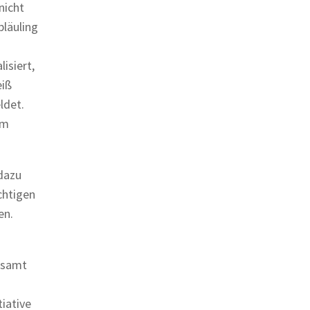
nicht
bläuling
isiert,
eiß
ldet.
im
dazu
chtigen
en.
gesamt
iative