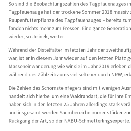
So sind die Beobachtungszahlen des Tagpfauenauges im 
Tagpfauenauge hat der trockene Sommer 2018 massiv zu
Raupenfutterpflanze des Tagpfauenauges – bereits zum 
fanden nichts mehr zum Fressen. Eine ganze Generation 
wieder, so Jelinek, weiter.
Während der Distelfalter im letzten Jahr der zweithäuf
war, ist er in diesem Jahr wieder auf den letzten Platz g
Masseneinwanderung wie wir sie im Jahr 2019 erleben dur
während des Zählzeitraums viel seltener durch NRW, erkl
Die Zahlen des Schornsteinfegers sind mit wenigen Ausn
handelt sich hierbei um eine Waldrandart, die für ihre
haben sich in den letzten 25 Jahren allerdings stark verä
und insgesamt werden Saumbereiche immer stärker zurü
Rückgang der Art, so der NABU-Schmetterlingsexperte.