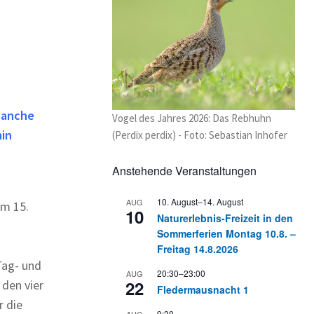
 Manche
Vogel des Jahres 2026: Das Rebhuhn
hin
(Perdix perdix) - Foto: Sebastian Inhofer
Anstehende Veranstaltungen
10. August
–
14. August
AUG
om 15.
10
Naturerlebnis-Freizeit in den
Sommerferien Montag 10.8. –
Freitag 14.8.2026
Tag- und
20:30
–
23:00
AUG
22
 den vier
Fledermausnacht 1
 die
9:30
AUG