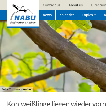
Contact us
About us
Directio
News
Kalender
Topics
A
Foto: Thomas Hinsche
Kohlweißlinge liegen wieder vorn