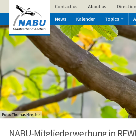
Contact us
About us
Directio
News
Kalender
Topics
A
Foto: Thomas Hinsche
NABU-Mitgliederwerbung in REW