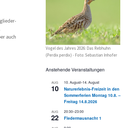
glieder-
.
ber auch
Vogel des Jahres 2026: Das Rebhuhn
(Perdix perdix) - Foto: Sebastian Inhofer
Anstehende Veranstaltungen
10. August
–
14. August
AUG
10
Naturerlebnis-Freizeit in den
Sommerferien Montag 10.8. –
Freitag 14.8.2026
20:30
–
23:00
AUG
22
Fledermausnacht 1
9:30
AUG