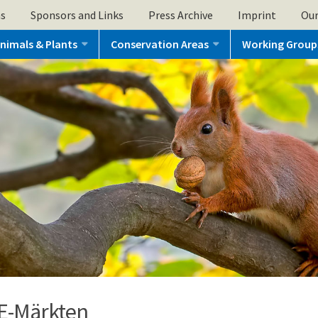
ns
Sponsors and Links
Press Archive
Imprint
Our
nimals & Plants
Conservation Areas
Working Group
E-Märkten