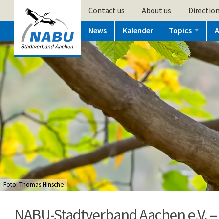
Contact us
About us
Directio
News
Kalender
Topics
A
Foto: Thomas Hinsche
NABU-Stadtverband Aachen e.V. –