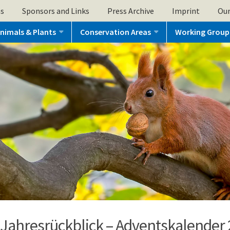
ns
Sponsors and Links
Press Archive
Imprint
Our
nimals & Plants
Conservation Areas
Working Group
 Jahresrückblick – Adventskalender