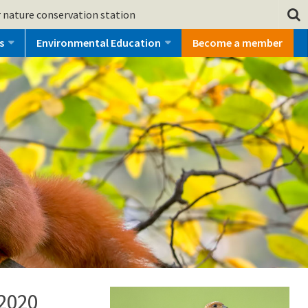
 nature conservation station
s
Environmental Education
Become a member
 2020