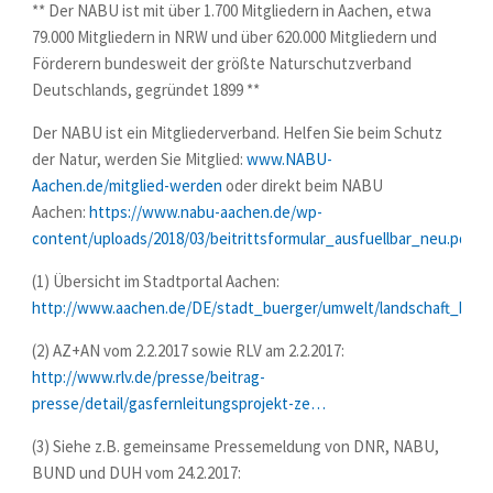
** Der NABU ist mit über 1.700 Mitgliedern in Aachen, etwa
79.000 Mitgliedern in NRW und über 620.000 Mitgliedern und
Förderern bundesweit der größte Naturschutzverband
Deutschlands, gegründet 1899 **
Der NABU ist ein Mitgliederverband. Helfen Sie beim Schutz
der Natur, werden Sie Mitglied:
www.NABU-
Aachen.de/mitglied-werden
oder direkt beim NABU
Aachen:
https://www.nabu-aachen.de/wp-
content/uploads/2018/03/beitrittsformular_ausfuellbar_neu.pdf
(1) Übersicht im Stadtportal Aachen:
http://www.aachen.de/DE/stadt_buerger/umwelt/landschaft_bau
(2) AZ+AN vom 2.2.2017 sowie RLV am 2.2.2017:
http://www.rlv.de/presse/beitrag-
presse/detail/gasfernleitungsprojekt-ze…
(3) Siehe z.B. gemeinsame Pressemeldung von DNR, NABU,
BUND und DUH vom 24.2.2017: