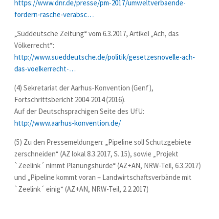
https://www.dnr.de/presse/pm-2017/umweltverbaende-
fordern-rasche-verabsc…
„Süddeutsche Zeitung“ vom 6.3.2017, Artikel „Ach, das
Völkerrecht“:
http://www.sueddeutsche.de/politik/gesetzesnovelle-ach-
das-voelkerrecht-…
(4) Sekretariat der Aarhus-Konvention (Genf),
Fortschrittsbericht 2004-2014 (2016).
Auf der Deutschsprachigen Seite des UfU:
http://www.aarhus-konvention.de/
(5) Zu den Pressemeldungen: „Pipeline soll Schutzgebiete
zerschneiden“ (AZ lokal 8.3.2017, S. 15), sowie „Projekt
`Zeelink´ nimmt Planungshürde“ (AZ+AN, NRW-Teil, 6.3.2017)
und „Pipeline kommt voran – Landwirtschaftsverbände mit
`Zeelink´ einig“ (AZ+AN, NRW-Teil, 2.2.2017)