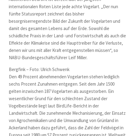
internationalen Roten Liste jede achte Vogelart. „Der nun
fünfte Statusreport zeichnet das bisher
besorgniserregendste Bild der Zukunft der Vogelarten und
damit des gesamten Lebens auf der Erde. Sowohl die
schädliche Praxis in der Land- und Forstwirtschaft als auch die
Effekte der Klimakrise sind die Haupttreiber für die Verluste,
denen wir uns mit aller Kraft entgegenstellen müssen“, so
NABU-Bundesgeschäftsführer Leif Miller.
Bergfink – Foto: Ulrich Schwenk
Den 49 Prozent abnehmenden Vogelarten stehen lediglich
sechs Prozent Zunahmen entgegen. Seit dem Jahr 1500
gelten inzwischen 187 Vogelarten als ausgestorben. Ein
wesentlicher Grund für den schlechten Zustand der
Vogelbestände liegt laut BirdLife-Bericht in der
Landwirtschaft. Die zunehmende Mechanisierung, der Einsatz
von Agrochemikalien und die Umwandlung von Grünland in
Ackerland haben dazu geführt, dass die Zahl der Feldvögel in
Europa seit 1980 um 57 Prozent zurückgegangen ist. Weltweit