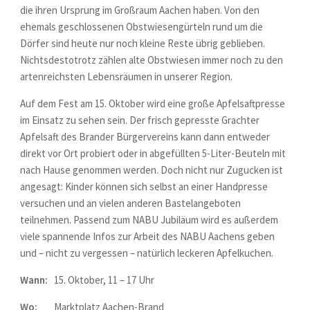
die ihren Ursprung im Großraum Aachen haben. Von den
ehemals geschlossenen Obstwiesengürteln rund um die
Dörfer sind heute nur noch kleine Reste übrig geblieben.
Nichtsdestotrotz zählen alte Obstwiesen immer noch zu den
artenreichsten Lebensräumen in unserer Region.
Auf dem Fest am 15. Oktober wird eine große Apfelsaftpresse
im Einsatz zu sehen sein. Der frisch gepresste Grachter
Apfelsaft des Brander Bürgervereins kann dann entweder
direkt vor Ort probiert oder in abgefüllten 5-Liter-Beuteln mit
nach Hause genommen werden. Doch nicht nur Zugucken ist
angesagt: Kinder können sich selbst an einer Handpresse
versuchen und an vielen anderen Bastelangeboten
teilnehmen. Passend zum NABU Jubiläum wird es außerdem
viele spannende Infos zur Arbeit des NABU Aachens geben
und – nicht zu vergessen – natürlich leckeren Apfelkuchen.
Wann:
15. Oktober, 11 – 17 Uhr
Wo:
Marktplatz Aachen-Brand