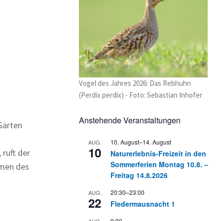
Vogel des Jahres 2026: Das Rebhuhn
(Perdix perdix) - Foto: Sebastian Inhofer
Anstehende Veranstaltungen
Gärten
10. August
–
14. August
AUG.
10
ruft der
Naturerlebnis-Freizeit in den
Sommerferien Montag 10.8. –
hmen des
Freitag 14.8.2026
20:30
–
23:00
AUG.
22
Fledermausnacht 1
9:30
AUG.