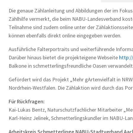
Die genaue Zählanleitung und Abbildungen der im Fokus 
Zählhilfe vermerkt, die beim NABU-Landesverband kostenf
Teilnahme sind zudem online unter der Zählaktionsseit
können ebenfalls direkt online eingegeben werden.
Ausführliche Falterportraits und weiterführende Inform
Darüber hinaus bietet die projekteigene Webseite
http:
Balkone in schmetterlingsfreundliche Oasen verwandel
Gefördert wird das Projekt „Mehr gArtenvielfalt in NR
Nordrhein-Westfalen. Die Zählaktion wird durch das Por
Für Rückfragen:
Kai-Lukas Bentz, Naturschutzfachlicher Mitarbeiter „Me
Karl-Heinz Jelinek, Schmetterlingskundler im NABU-La
Arbeitskreis Schmetterlinge NABU-Stadtverband Aach