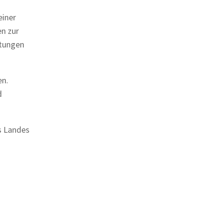
einer
en zur
htungen
en.
d
s Landes