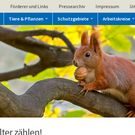
Förderer und Links
Pressearchiv
Impressum
Un
Tiere & Pflanzen
Schutzgebiete
Arbeitskreise
alter zählen!