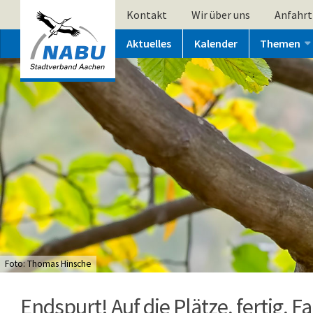
Kontakt
Wir über uns
Anfahrt
Aktuelles
Kalender
Themen
Foto: Thomas Hinsche
Endspurt! Auf die Plätze, fertig, F