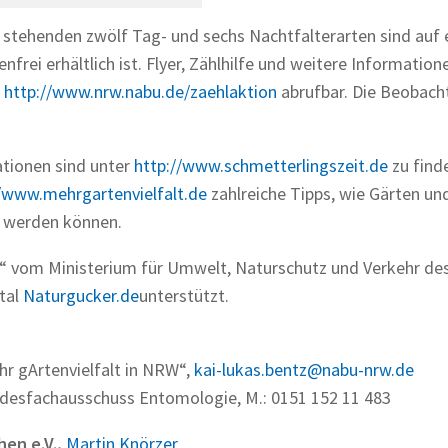
stehenden zwölf Tag- und sechs Nachtfalterarten sind auf 
rei erhältlich ist. Flyer, Zählhilfe und weitere Information
e
http://www.nrw.nabu.de/zaehlaktion
abrufbar. Die Beobac
ationen sind unter
http://www.schmetterlingszeit.de
zu find
//www.mehrgartenvielfalt.de
zahlreiche Tipps, wie Gärten un
t werden können.
W“ vom Ministerium für Umwelt, Naturschutz und Verkehr de
tal
Naturgucker.de
unterstützt.
hr gArtenvielfalt in NRW“,
kai-lukas.bentz@nabu-nrw.de
ndesfachausschuss Entomologie, M.: 0151 152 11 483
en e.V.,
Martin Knörzer