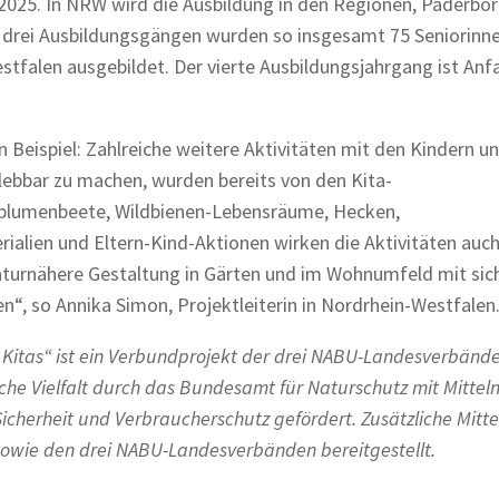
 2025. In NRW wird die Ausbildung in den Regionen, Paderbor
n drei Ausbildungsgängen wurden so insgesamt 75 Seniorinn
stfalen ausgebildet. Der vierte Ausbildungsjahrgang ist Anf
 Beispiel: Zahlreiche weitere Aktivitäten mit den Kindern u
erlebbar zu machen, wurden bereits von den Kita-
dblumenbeete, Wildbienen-Lebensräume, Hecken,
alien und Eltern-Kind-Aktionen wirken die Aktivitäten auch 
 naturnähere Gestaltung in Gärten und im Wohnumfeld mit sic
“, so Annika Simon, Projektleiterin in Nordrhein-Westfalen
 Kitas“ ist ein Verbundprojekt der drei NABU-Landesverbänd
e Vielfalt durch das Bundesamt für Naturschutz mit Mittel
icherheit und Verbraucherschutz gefördert. Zusätzliche Mitt
sowie den drei NABU-Landesverbänden bereitgestellt.