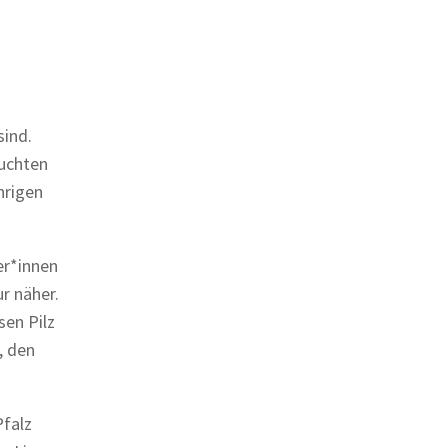
sind.
suchten
hrigen
er*innen
r näher.
sen Pilz
, den
Pfalz