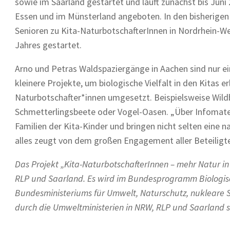
sowie im Saarland gestartet und läuft zunächst bis Juni
Essen und im Münsterland angeboten. In den bisherige
Senioren zu Kita-NaturbotschafterInnen in Nordrhein-We
Jahres gestartet.
Arno und Petras Waldspaziergänge in Aachen sind nur ein
kleinere Projekte, um biologische Vielfalt in den Kitas 
Naturbotschafter*innen umgesetzt. Beispielsweise Wil
Schmetterlingsbeete oder Vogel-Oasen. „Über Infomateri
Familien der Kita-Kinder und bringen nicht selten eine
alles zeugt von dem großen Engagement aller Beteiligten
Das Projekt „Kita-NaturbotschafterInnen – mehr Natur in
RLP und Saarland. Es wird im Bundesprogramm Biologisch
Bundesministeriums für Umwelt, Naturschutz, nukleare S
durch die Umweltministerien in NRW, RLP und Saarland 