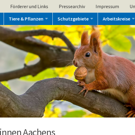
Förderer und Links
Pressearchiv
Impressum
Un
Tiere & Pflanzen
Schutzgebiete
Arbeitskreise
*innen Aachens