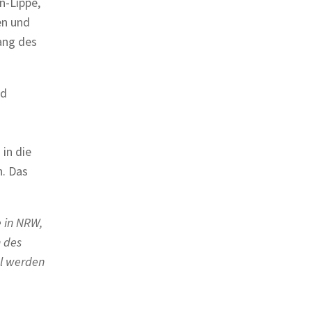
n-Lippe,
en und
ang des
nd
in die
h. Das
.
e in NRW,
n des
el werden