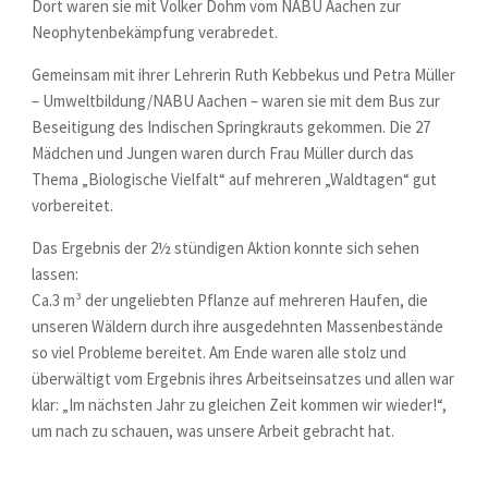
Dort waren sie mit Volker Dohm vom NABU Aachen zur
Neophytenbekämpfung verabredet.
Gemeinsam mit ihrer Lehrerin Ruth Kebbekus und Petra Müller
– Umweltbildung/NABU Aachen – waren sie mit dem Bus zur
Beseitigung des Indischen Springkrauts gekommen. Die 27
Mädchen und Jungen waren durch Frau Müller durch das
Thema „Biologische Vielfalt“ auf mehreren „Waldtagen“ gut
vorbereitet.
Das Ergebnis der 2½ stündigen Aktion konnte sich sehen
lassen:
Ca.3 m³ der ungeliebten Pflanze auf mehreren Haufen, die
unseren Wäldern durch ihre ausgedehnten Massenbestände
so viel Probleme bereitet. Am Ende waren alle stolz und
überwältigt vom Ergebnis ihres Arbeitseinsatzes und allen war
klar: „Im nächsten Jahr zu gleichen Zeit kommen wir wieder!“,
um nach zu schauen, was unsere Arbeit gebracht hat.