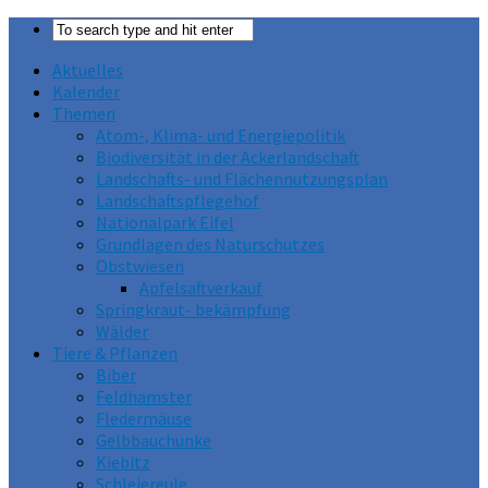
Aktuelles
Kalender
Themen
Atom-, Klima- und Energiepolitik
Biodiversität in der Ackerlandschaft
Landschafts- und Flächennutzungsplan
Landschaftspflegehof
Nationalpark Eifel
Grundlagen des Naturschutzes
Obstwiesen
Apfelsaftverkauf
Springkraut- bekämpfung
Wälder
Tiere & Pflanzen
Biber
Feldhamster
Fledermäuse
Gelbbauchunke
Kiebitz
Schleiereule