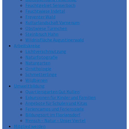
Feuchtgebiet Senserbach
Feuchtwiese Indetal
Freyenter Wald
Kulturlandschaft Varnenum
Obstwiese Türmchen
Steinbruch Hahn
Wildnisfläche Augustinerwald
Arbeitskreise
Lichtverschmutzung
Naturfotografie
Naturgarten
Ornithologie
Schmetterlinge
Wildbienen
Umweltbildung
Quartiersgarten Gut Kullen
Exkursionen für Kinder und Familien
Angebote für Schulen und Kitas
Feriencamps und Ferienspiele
Bildungsort im Floriansdorf
Mensch – Natur – Unser Viertel
Mitglied werden