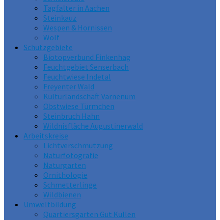
Tagfalter in Aachen
Steinkauz
Wespen & Hornissen
Wolf
Schutzgebiete
Biotopverbund Finkenhag
Feuchtgebiet Senserbach
Feuchtwiese Indetal
Freyenter Wald
Kulturlandschaft Varnenum
Obstwiese Türmchen
Steinbruch Hahn
Wildnisfläche Augustinerwald
Arbeitskreise
Lichtverschmutzung
Naturfotografie
Naturgarten
Ornithologie
Schmetterlinge
Wildbienen
Umweltbildung
Quartiersgarten Gut Kullen