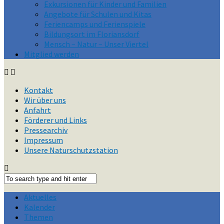
Exkursionen für Kinder und Familien
Angebote für Schulen und Kitas
Feriencamps und Ferienspiele
Bildungsort im Floriansdorf
Mensch – Natur – Unser Viertel
Mitglied werden
Kontakt
Wir über uns
Anfahrt
Förderer und Links
Pressearchiv
Impressum
Unsere Naturschutzstation
Aktuelles
Kalender
Themen