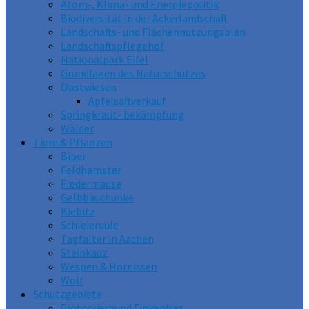
Atom-, Klima- und Energiepolitik
Biodiversität in der Ackerlandschaft
Landschafts- und Flächennutzungsplan
Landschaftspflegehof
Nationalpark Eifel
Grundlagen des Naturschutzes
Obstwiesen
Apfelsaftverkauf
Springkraut- bekämpfung
Wälder
Tiere & Pflanzen
Biber
Feldhamster
Fledermäuse
Gelbbauchunke
Kiebitz
Schleiereule
Tagfalter in Aachen
Steinkauz
Wespen & Hornissen
Wolf
Schutzgebiete
Biotopverbund Finkenhag