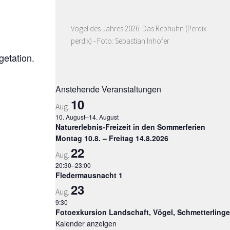
Vogel des Jahres 2026: Das Rebhuhn (Perdix
perdix) - Foto: Sebastian Inhofer
getation.
Anstehende Veranstaltungen
10
Aug.
10. August
–
14. August
Naturerlebnis-Freizeit in den Sommerferien
Montag 10.8. – Freitag 14.8.2026
22
Aug.
20:30
–
23:00
Fledermausnacht 1
23
Aug.
9:30
Fotoexkursion Landschaft, Vögel, Schmetterlinge
Kalender anzeigen