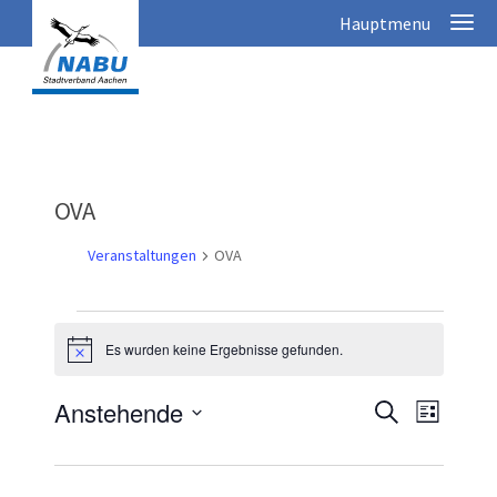
OVA
Veranstaltungen
OVA
Veranstaltungen
Es wurden keine Ergebnisse gefunden.
Hinweis
V
Anstehende
V
Suche
Liste
e
e
Datum
r
r
wählen.
a
a