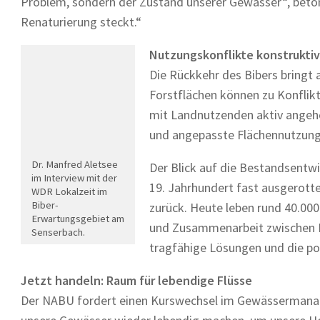
Problem, sondern der Zustand unserer Gewässer“, betont
Renaturierung steckt.“
Nutzungskonflikte konstruktiv
Die Rückkehr des Bibers bringt
Forstflächen können zu Konflik
mit Landnutzenden aktiv angeh
und angepasste Flächennutzung
Dr. Manfred Aletsee
Der Blick auf die Bestandsentwi
im Interview mit der
19. Jahrhundert fast ausgerottet
WDR Lokalzeit im
Biber-
zurück. Heute leben rund 40.00
Erwartungsgebiet am
und Zusammenarbeit zwischen N
Senserbach.
tragfähige Lösungen und die pos
Jetzt handeln: Raum für lebendige Flüsse
Der NABU fordert einen Kurswechsel im Gewässermana