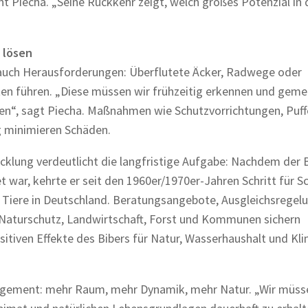
 Piecha. „Seine Rückkehr zeigt, welch großes Potenzial in 
 lösen
 auch Herausforderungen: Überflutete Äcker, Radwege oder
ten führen. „Diese müssen wir frühzeitig erkennen und gem
en“, sagt Piecha. Maßnahmen wie Schutzvorrichtungen, Puf
 minimieren Schäden.
cklung verdeutlicht die langfristige Aufgabe: Nachdem der 
 war, kehrte er seit den 1960er/1970er-Jahren Schritt für Sc
0 Tiere in Deutschland. Beratungsangebote, Ausgleichsregel
aturschutz, Landwirtschaft, Forst und Kommunen sichern
itiven Effekte des Bibers für Natur, Wasserhaushalt und Kli
gement: mehr Raum, mehr Dynamik, mehr Natur. „Wir müss