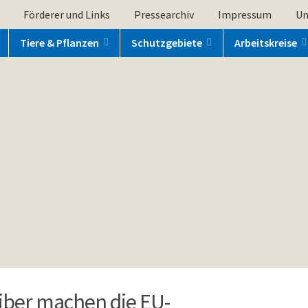
Förderer und Links
Pressearchiv
Impressum
Un
Tiere & Pflanzen
Schutzgebiete
Arbeitskreise
iber machen die EU-