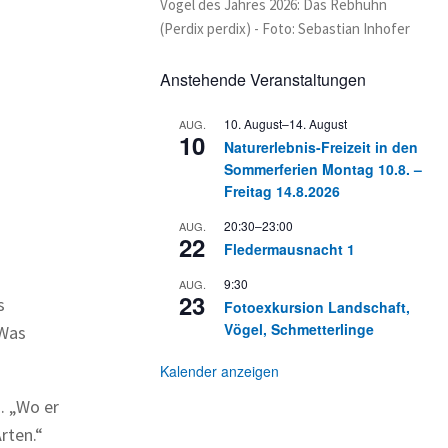
Vogel des Jahres 2026: Das Rebhuhn
(Perdix perdix) - Foto: Sebastian Inhofer
Anstehende Veranstaltungen
10. August
–
14. August
AUG.
10
Naturerlebnis-Freizeit in den
Sommerferien Montag 10.8. –
Freitag 14.8.2026
20:30
–
23:00
AUG.
22
Fledermausnacht 1
9:30
AUG.
23
s
Fotoexkursion Landschaft,
Vögel, Schmetterlinge
 Was
Kalender anzeigen
. „Wo er
rten.“