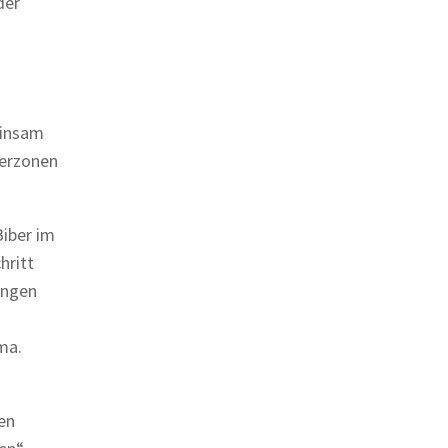
der
einsam
ferzonen
Biber im
hritt
ungen
ma.
en