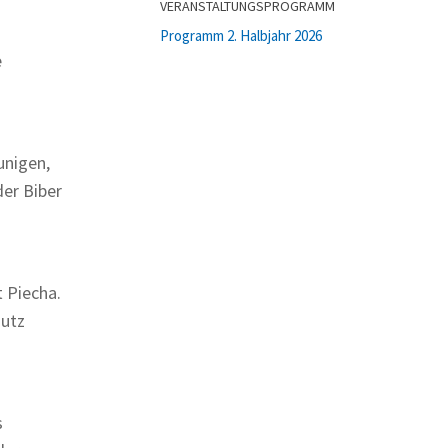
VERANSTALTUNGSPROGRAMM
Programm 2. Halbjahr 2026
e
unigen,
er Biber
t Piecha.
hutz
s