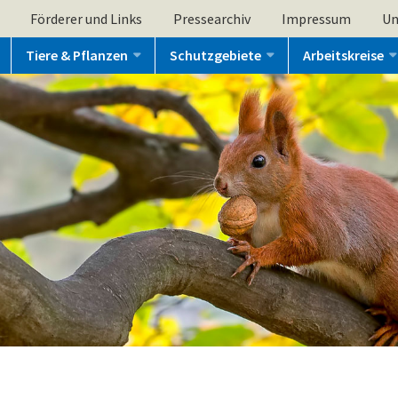
Förderer und Links
Pressearchiv
Impressum
Un
Tiere & Pflanzen
Schutzgebiete
Arbeitskreise