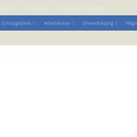
ssearchiv
Impressum
Unsere Naturschutzstation
Schutzgebiete
Arbeitskreise
Umweltbildung
Mitgl