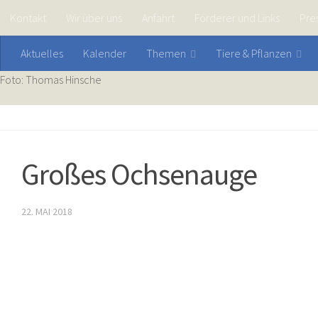
Kontakt
Wir über uns
Anfahrt
Förderer und Links
Pre
Aktuelles
Kalender
Themen
Tiere & Pflanzen
Foto: Thomas Hinsche
Großes Ochsenauge
22. MAI 2018