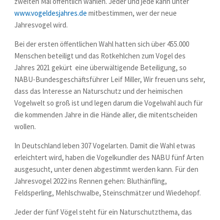
zweiten Mal öffentlich wählen. Jeder und jede kann unter
www.vogeldesjahres.de
mitbestimmen, wer der neue
Jahresvogel wird.
Bei der ersten öffentlichen Wahl hatten sich über 455.000
Menschen beteiligt und das Rotkehlchen zum Vogel des
Jahres 2021 gekürt  eine überwältigende Beteiligung, so
NABU-Bundesgeschäftsführer Leif Miller, Wir freuen uns sehr,
dass das Interesse an Naturschutz und der heimischen
Vogelwelt so groß ist und legen darum die Vogelwahl auch für
die kommenden Jahre in die Hände aller, die mitentscheiden
wollen.
In Deutschland leben 307 Vogelarten. Damit die Wahl etwas
erleichtert wird, haben die Vogelkundler des NABU fünf Arten
ausgesucht, unter denen abgestimmt werden kann. Für den
Jahresvogel 2022 ins Rennen gehen: Bluthänfling,
Feldsperling, Mehlschwalbe, Steinschmätzer und Wiedehopf.
Jeder der fünf Vögel steht für ein Naturschutzthema, das