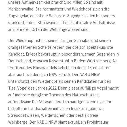
unsere Aufmerksamkeit braucht, so Miller, So sind mit
Mehlschwalbe, Steinschmätzer und Wiedehopf gleich drei
Zugvogelarten auf der Wahlliste. Zugvögel leiden besonders
stark unter dem Klimawandel, da sie auf intakte Verhältnisse
an mehreren Orten der Welt angewiesen sind.
Der Wiedehopf ist mit seinem langen Schnabel und seinen
orangefarbenen Scheitelfedern der optisch spektakulärste
Kandidat. Er lebt bevorzugt in besonders warmen Gegenden in
Deutschland, etwa am Kaiserstuhl in Baden-Württemberg. Als
Profiteur des Klimawandels kehrt er in den letzten Jahren
aber auch wieder nach NRW zurück. Der NABU NRW
unterstützt den Wiedehopf als seinen Kandidaten für den
Titel Vogel des Jahres 2022. Denn dieser auffällige Vogel macht
auf mehrere dringliche Themen des Naturschutzes
aufmerksam: Die Art wäre deutlich häufiger, wenn es mehr
halboffene Landschaften mit vielen Insekten gäbe, wie
Streuobstwiesen, Weideflächen oder pestizidfreie
Weinberge. Der NABU NRW plant aktuell ein Projekt zum