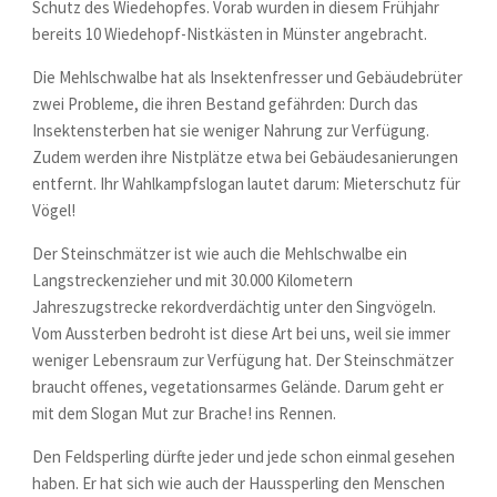
Schutz des Wiedehopfes. Vorab wurden in diesem Frühjahr
bereits 10 Wiedehopf-Nistkästen in Münster angebracht.
Die Mehlschwalbe hat als Insektenfresser und Gebäudebrüter
zwei Probleme, die ihren Bestand gefährden: Durch das
Insektensterben hat sie weniger Nahrung zur Verfügung.
Zudem werden ihre Nistplätze etwa bei Gebäudesanierungen
entfernt. Ihr Wahlkampfslogan lautet darum: Mieterschutz für
Vögel!
Der Steinschmätzer ist wie auch die Mehlschwalbe ein
Langstreckenzieher und mit 30.000 Kilometern
Jahreszugstrecke rekordverdächtig unter den Singvögeln.
Vom Aussterben bedroht ist diese Art bei uns, weil sie immer
weniger Lebensraum zur Verfügung hat. Der Steinschmätzer
braucht offenes, vegetationsarmes Gelände. Darum geht er
mit dem Slogan Mut zur Brache! ins Rennen.
Den Feldsperling dürfte jeder und jede schon einmal gesehen
haben. Er hat sich wie auch der Haussperling den Menschen