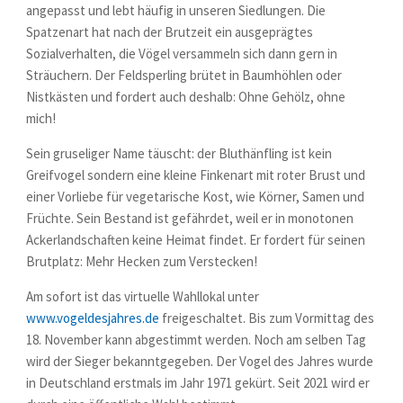
angepasst und lebt häufig in unseren Siedlungen. Die
Spatzenart hat nach der Brutzeit ein ausgeprägtes
Sozialverhalten, die Vögel versammeln sich dann gern in
Sträuchern. Der Feldsperling brütet in Baumhöhlen oder
Nistkästen und fordert auch deshalb: Ohne Gehölz, ohne
mich!
Sein gruseliger Name täuscht: der Bluthänfling ist kein
Greifvogel sondern eine kleine Finkenart mit roter Brust und
einer Vorliebe für vegetarische Kost, wie Körner, Samen und
Früchte. Sein Bestand ist gefährdet, weil er in monotonen
Ackerlandschaften keine Heimat findet. Er fordert für seinen
Brutplatz: Mehr Hecken zum Verstecken!
Am sofort ist das virtuelle Wahllokal unter
www.vogeldesjahres.de
freigeschaltet. Bis zum Vormittag des
18. November kann abgestimmt werden. Noch am selben Tag
wird der Sieger bekanntgegeben. Der Vogel des Jahres wurde
in Deutschland erstmals im Jahr 1971 gekürt. Seit 2021 wird er