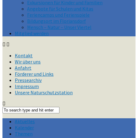
Exkursionen für Kinder und Familien
Angebote für Schulen und Kitas
Feriencamps und Ferienspiele
Bildungsort im Floriansdorf
Mensch – Natur – Unser Viertel
Mitglied werden
Kontakt
Wir über uns
Anfahrt
Förderer und Links
Pressearchiv
Impressum
Unsere Naturschutzstation
Aktuelles
Kalender
Themen