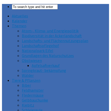
Aktuelles
Kalender
Themen
Atom-, Klima- und Energiepolitik
Biodiversität in der Ackerlandschaft
Landschafts- und Flächennutzungsplan
Landschaftspflegehof
Nationalpark Eifel
Grundlagen des Naturschutzes
Obstwiesen
Apfelsaftverkauf
Springkraut- bekämpfung
Wälder
Tiere & Pflanzen
Biber
Feldhamster
Fledermäuse
Gelbbauchunke
Kiebitz
Schleiereule