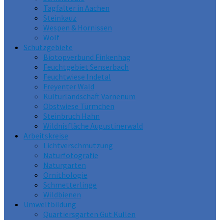
Tagfalter in Aachen
Steinkauz
Wespen & Hornissen
Wolf
Schutzgebiete
Biotopverbund Finkenhag
Feuchtgebiet Senserbach
Feuchtwiese Indetal
Freyenter Wald
Kulturlandschaft Varnenum
Obstwiese Türmchen
Steinbruch Hahn
Wildnisfläche Augustinerwald
Arbeitskreise
Lichtverschmutzung
Naturfotografie
Naturgarten
Ornithologie
Schmetterlinge
Wildbienen
Umweltbildung
Quartiersgarten Gut Kullen