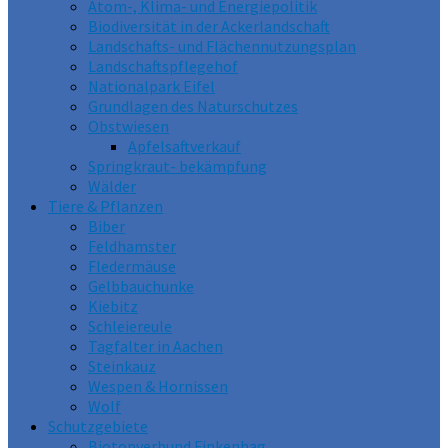
Atom-, Klima- und Energiepolitik
Biodiversität in der Ackerlandschaft
Landschafts- und Flächennutzungsplan
Landschaftspflegehof
Nationalpark Eifel
Grundlagen des Naturschutzes
Obstwiesen
Apfelsaftverkauf
Springkraut- bekämpfung
Wälder
Tiere & Pflanzen
Biber
Feldhamster
Fledermäuse
Gelbbauchunke
Kiebitz
Schleiereule
Tagfalter in Aachen
Steinkauz
Wespen & Hornissen
Wolf
Schutzgebiete
Biotopverbund Finkenhag