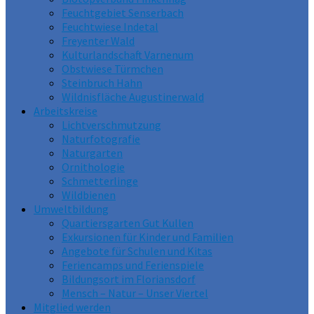
Feuchtgebiet Senserbach
Feuchtwiese Indetal
Freyenter Wald
Kulturlandschaft Varnenum
Obstwiese Türmchen
Steinbruch Hahn
Wildnisfläche Augustinerwald
Arbeitskreise
Lichtverschmutzung
Naturfotografie
Naturgarten
Ornithologie
Schmetterlinge
Wildbienen
Umweltbildung
Quartiersgarten Gut Kullen
Exkursionen für Kinder und Familien
Angebote für Schulen und Kitas
Feriencamps und Ferienspiele
Bildungsort im Floriansdorf
Mensch – Natur – Unser Viertel
Mitglied werden