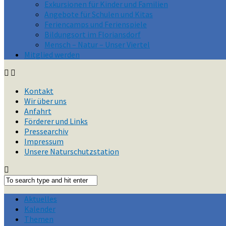
Exkursionen für Kinder und Familien
Angebote für Schulen und Kitas
Feriencamps und Ferienspiele
Bildungsort im Floriansdorf
Mensch – Natur – Unser Viertel
Mitglied werden
Kontakt
Wir über uns
Anfahrt
Förderer und Links
Pressearchiv
Impressum
Unsere Naturschutzstation
Aktuelles
Kalender
Themen