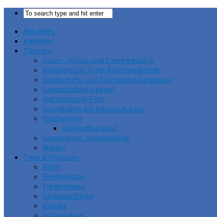
Aktuelles
Kalender
Themen
Atom-, Klima- und Energiepolitik
Biodiversität in der Ackerlandschaft
Landschafts- und Flächennutzungsplan
Landschaftspflegehof
Nationalpark Eifel
Grundlagen des Naturschutzes
Obstwiesen
Apfelsaftverkauf
Springkraut- bekämpfung
Wälder
Tiere & Pflanzen
Biber
Feldhamster
Fledermäuse
Gelbbauchunke
Kiebitz
Schleiereule