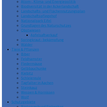
Atom-, Klima- und Energiepolitik
Biodiversität in der Ackerlandschaft
Landschafts- und Flächennutzungsplan
Landschaftspflegehof
Nationalpark Eifel
Grundlagen des Naturschutzes
Obstwiesen
Apfelsaftverkauf
Springkraut- bekämpfung
Wälder
Tiere & Pflanzen
Biber
Feldhamster
Fledermäuse
Gelbbauchunke
Kiebitz
Schleiereule
Tagfalter in Aachen
Steinkauz
Wespen & Hornissen
Wolf
Schutzgebiete
Biotopverbund Finkenhag