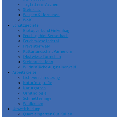
Tagfalter in Aachen
Steinkauz
Wespen & Hornissen
Wolf
Schutzgebiete
Biotopverbund Finkenhag
Feuchtgebiet Senserbach
Feuchtwiese Indetal
Freyenter Wald
Kulturlandschaft Varnenum
Obstwiese Türmchen
Steinbruch Hahn
Wildnisfläche Augustinerwald
Arbeitskreise
Lichtverschmutzung
Naturfotografie
Naturgarten
Ornithologie
Schmetterlinge
Wildbienen
Umweltbildung
Quartiersgarten Gut Kullen