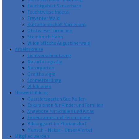
Feuchtgebiet Senserbach
Feuchtwiese Indetal
Freyenter Wald
Kulturlandschaft Varnenum
Obstwiese Türmchen
Steinbruch Hahn
Wildnisfläche Augustinerwald
Arbeitskreise
Lichtverschmutzung
Naturfotografie
Naturgarten
Ornithologie
Schmetterlinge
Wildbienen
Umweltbildung
Quartiersgarten Gut Kullen
Exkursionen für Kinder und Familien
Angebote für Schulen und Kitas
Feriencamps und Ferienspiele
Bildungsort im Floriansdorf
Mensch – Natur – Unser Viertel
Mitglied werden