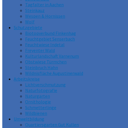
Tagfalter in Aachen
Steinkauz
Wespen & Hornissen
Wolf
Schutzgebiete
Biotopverbund Finkenhag
Feuchtgebiet Senserbach
Feuchtwiese Indetal
Freyenter Wald
Kulturlandschaft Varnenum
Obstwiese Türmchen
Steinbruch Hahn
Wildnisfläche Augustinerwald
Arbeitskreise
Lichtverschmutzung
Naturfotografie
Naturgarten
Ornithologie
Schmetterlinge
Wildbienen
Umweltbildung
Quartiersgarten Gut Kullen