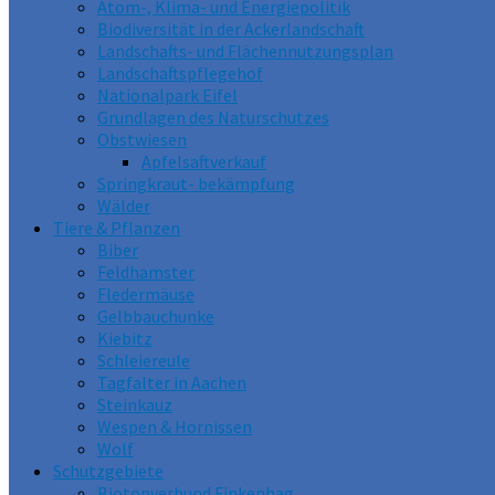
Atom-, Klima- und Energiepolitik
Biodiversität in der Ackerlandschaft
Landschafts- und Flächennutzungsplan
Landschaftspflegehof
Nationalpark Eifel
Grundlagen des Naturschutzes
Obstwiesen
Apfelsaftverkauf
Springkraut- bekämpfung
Wälder
Tiere & Pflanzen
Biber
Feldhamster
Fledermäuse
Gelbbauchunke
Kiebitz
Schleiereule
Tagfalter in Aachen
Steinkauz
Wespen & Hornissen
Wolf
Schutzgebiete
Biotopverbund Finkenhag