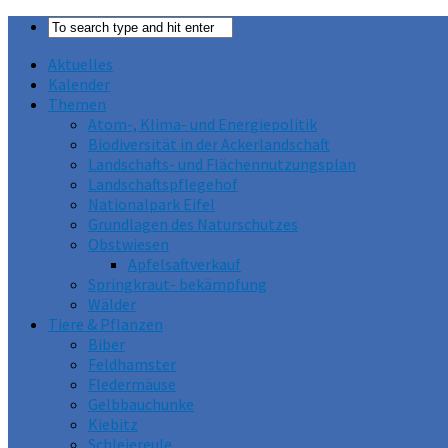
Aktuelles
Kalender
Themen
Atom-, Klima- und Energiepolitik
Biodiversität in der Ackerlandschaft
Landschafts- und Flächennutzungsplan
Landschaftspflegehof
Nationalpark Eifel
Grundlagen des Naturschutzes
Obstwiesen
Apfelsaftverkauf
Springkraut- bekämpfung
Wälder
Tiere & Pflanzen
Biber
Feldhamster
Fledermäuse
Gelbbauchunke
Kiebitz
Schleiereule