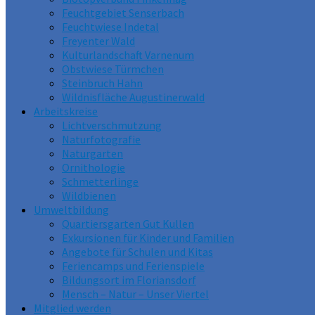
Feuchtgebiet Senserbach
Feuchtwiese Indetal
Freyenter Wald
Kulturlandschaft Varnenum
Obstwiese Türmchen
Steinbruch Hahn
Wildnisfläche Augustinerwald
Arbeitskreise
Lichtverschmutzung
Naturfotografie
Naturgarten
Ornithologie
Schmetterlinge
Wildbienen
Umweltbildung
Quartiersgarten Gut Kullen
Exkursionen für Kinder und Familien
Angebote für Schulen und Kitas
Feriencamps und Ferienspiele
Bildungsort im Floriansdorf
Mensch – Natur – Unser Viertel
Mitglied werden