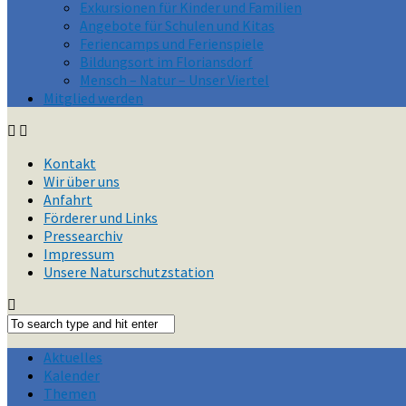
Exkursionen für Kinder und Familien
Angebote für Schulen und Kitas
Feriencamps und Ferienspiele
Bildungsort im Floriansdorf
Mensch – Natur – Unser Viertel
Mitglied werden
Kontakt
Wir über uns
Anfahrt
Förderer und Links
Pressearchiv
Impressum
Unsere Naturschutzstation
Aktuelles
Kalender
Themen