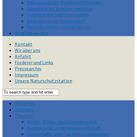
Exkursionen für Kinder und Familien
Angebote für Schulen und Kitas
Feriencamps und Ferienspiele
Bildungsort im Floriansdorf
Mensch – Natur – Unser Viertel
Mitglied werden
Kontakt
Wir über uns
Anfahrt
Förderer und Links
Pressearchiv
Impressum
Unsere Naturschutzstation
Aktuelles
Kalender
Themen
Atom-, Klima- und Energiepolitik
Biodiversität in der Ackerlandschaft
Landschafts- und Flächennutzungsplan