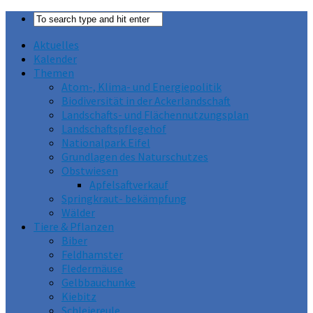
Aktuelles
Kalender
Themen
Atom-, Klima- und Energiepolitik
Biodiversität in der Ackerlandschaft
Landschafts- und Flächennutzungsplan
Landschaftspflegehof
Nationalpark Eifel
Grundlagen des Naturschutzes
Obstwiesen
Apfelsaftverkauf
Springkraut- bekämpfung
Wälder
Tiere & Pflanzen
Biber
Feldhamster
Fledermäuse
Gelbbauchunke
Kiebitz
Schleiereule