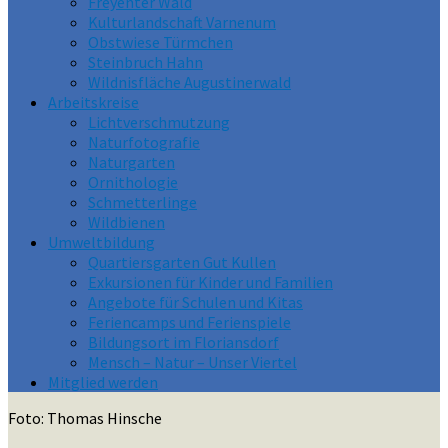
Freyenter Wald
Kulturlandschaft Varnenum
Obstwiese Türmchen
Steinbruch Hahn
Wildnisfläche Augustinerwald
Arbeitskreise
Lichtverschmutzung
Naturfotografie
Naturgarten
Ornithologie
Schmetterlinge
Wildbienen
Umweltbildung
Quartiersgarten Gut Kullen
Exkursionen für Kinder und Familien
Angebote für Schulen und Kitas
Feriencamps und Ferienspiele
Bildungsort im Floriansdorf
Mensch – Natur – Unser Viertel
Mitglied werden
Foto: Thomas Hinsche