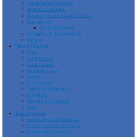
Landschaftspflegehof
Nationalpark Eifel
Grundlagen des Naturschutzes
Obstwiesen
Apfelsaftverkauf
Springkraut- bekämpfung
Wälder
Tiere & Pflanzen
Biber
Feldhamster
Fledermäuse
Gelbbauchunke
Kiebitz
Schleiereule
Tagfalter in Aachen
Steinkauz
Wespen & Hornissen
Wolf
Schutzgebiete
Biotopverbund Finkenhag
Feuchtgebiet Senserbach
Feuchtwiese Indetal