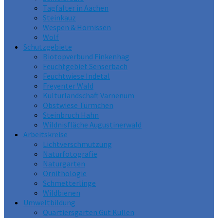
Tagfalter in Aachen
Steinkauz
Wespen & Hornissen
Wolf
Schutzgebiete
Biotopverbund Finkenhag
Feuchtgebiet Senserbach
Feuchtwiese Indetal
Freyenter Wald
Kulturlandschaft Varnenum
Obstwiese Türmchen
Steinbruch Hahn
Wildnisfläche Augustinerwald
Arbeitskreise
Lichtverschmutzung
Naturfotografie
Naturgarten
Ornithologie
Schmetterlinge
Wildbienen
Umweltbildung
Quartiersgarten Gut Kullen