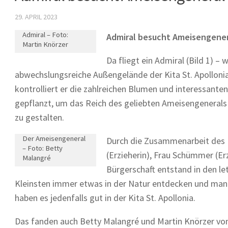
29. APRIL 2023
Admiral – Foto:
Admiral besucht Ameisengener
Martin Knörzer
Da fliegt ein Admiral (Bild 1) –
abwechslungsreiche Außengelände der Kita St. Apollonia
kontrolliert er die zahlreichen Blumen und interessante
gepflanzt, um das Reich des geliebten Ameisengenerals (
zu gestalten.
Der Ameisengeneral
Durch die Zusammenarbeit des 
– Foto: Betty
(Erzieherin), Frau Schümmer (Er
Malangré
Bürgerschaft entstand in den let
Kleinsten immer etwas in der Natur entdecken und man
haben es jedenfalls gut in der Kita St. Apollonia.
Das fanden auch Betty Malangré und Martin Knörzer v