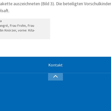
akette auszeichneten (Bild 3). Die beteiligten Vorschulkinde
saft.
ia
langré, Frau Frohn, Frau
n Knörzer, vorne: Kita-
Kontakt