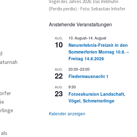
Vogel des Jahres 2026: Das Rebhuhn
(Perdix perdix) - Foto: Sebastian Inhofer
Anstehende Veranstaltungen
10. August
–
14. August
AUG.
10
Naturerlebnis-Freizeit in den
Sommerferien Montag 10.8. –
nd
Freitag 14.8.2026
naturnah
20:30
–
23:00
AUG.
22
Fledermausnacht 1
9:30
AUG.
23
orfer
Fotoexkursion Landschaft,
Vögel, Schmetterlinge
ie
rlinge
Kalender anzeigen
als