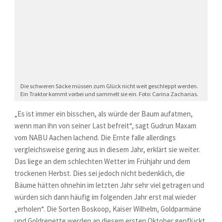
Die schweren Säcke müssen zum Glück nicht weit geschleppt werden.
Ein Traktor kommt vorbei und sammelt sie ein. Foto: Carina Zacharias.
„Es ist immer ein bisschen, als würde der Baum aufatmen,
wenn man ihn von seiner Last befreit“, sagt Gudrun Maxam
vom NABU Aachen lachend. Die Ernte falle allerdings
vergleichsweise gering aus in diesem Jahr, erklärt sie weiter.
Das liege an dem schlechten Wetter im Frühjahr und dem
trockenen Herbst. Dies sei jedoch nicht bedenklich, die
Bäume hätten ohnehin im letzten Jahr sehr viel getragen und
würden sich dann häufig im folgenden Jahr erst mal wieder
„erholen“. Die Sorten Boskoop, Kaiser Wilhelm, Goldparmäne
und Goldrenette werden an diesem ersten Oktober gepflückt.