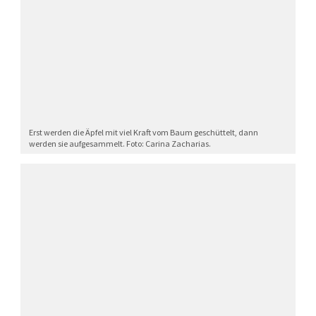
Erst werden die Äpfel mit viel Kraft vom Baum geschüttelt, dann
werden sie aufgesammelt. Foto: Carina Zacharias.