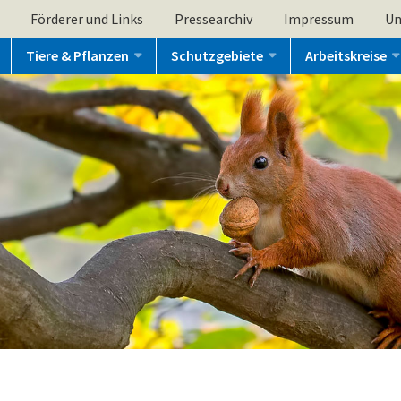
Förderer und Links
Pressearchiv
Impressum
Un
Tiere & Pflanzen
Schutzgebiete
Arbeitskreise