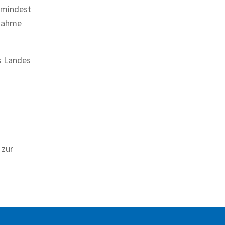
umindest
lnahme
s Landes
 zur