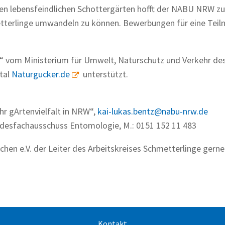
ten lebensfeindlichen Schottergärten hofft der NABU NRW z
metterlinge umwandeln zu können. Bewerbungen für eine Tei
W“ vom Ministerium für Umwelt, Naturschutz und Verkehr de
tal
Naturgucker.de
unterstützt.
hr gArtenvielfalt in NRW“,
kai-lukas.bentz@nabu-nrw.de
ndesfachausschuss Entomologie, M.: 0151 152 11 483
en e.V. der Leiter des Arbeitskreises Schmetterlinge gerne
Kontakt