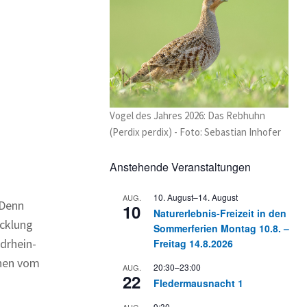
Vogel des Jahres 2026: Das Rebhuhn
(Perdix perdix) - Foto: Sebastian Inhofer
Anstehende Veranstaltungen
10. August
–
14. August
AUG.
 Denn
10
Naturerlebnis-Freizeit in den
icklung
Sommerferien Montag 10.8. –
drhein-
Freitag 14.8.2026
nnen vom
20:30
–
23:00
AUG.
22
Fledermausnacht 1
9:30
AUG.