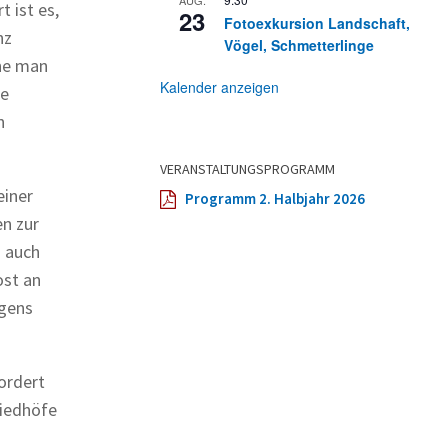
 ist es,
23
Fotoexkursion Landschaft,
nz
Vögel, Schmetterlinge
ne man
Kalender anzeigen
se
n
VERANSTALTUNGSPROGRAMM
einer
Programm 2. Halbjahr 2026
en zur
n auch
ost an
igens
ordert
riedhöfe
.