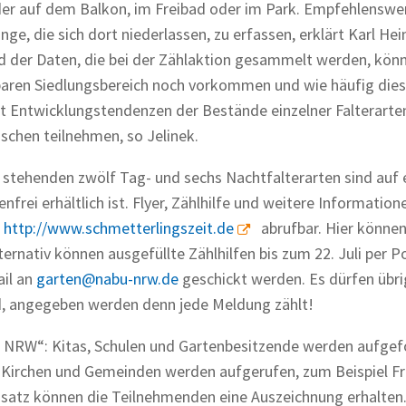
der auf dem Balkon, im Freibad oder im Park. Empfehlenswert
e, die sich dort niederlassen, zu erfassen, erklärt Karl Hei
 der Daten, die bei der Zählaktion gesammelt werden, kön
baren Siedlungsbereich noch vorkommen und wie häufig die
cht Entwicklungstendenzen der Bestände einzelner Falterarte
nschen teilnehmen, so Jelinek.
stehenden zwölf Tag- und sechs Nachtfalterarten sind auf 
rei erhältlich ist. Flyer, Zählhilfe und weitere Information
e
http://www.schmetterlingszeit.de
abrufbar. Hier könne
rnativ können ausgefüllte Zählhilfen bis zum 22. Juli per P
il an
garten@nabu-nrw.de
geschickt werden. Es dürfen übr
nd, angegeben werden denn jede Meldung zählt!
in NRW“: Kitas, Schulen und Gartenbesitzende werden aufgef
ch Kirchen und Gemeinden werden aufgerufen, zum Beispiel F
insatz können die Teilnehmenden eine Auszeichnung erhalten