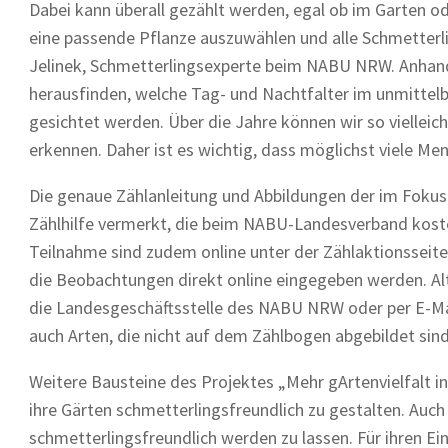
Dabei kann überall gezählt werden, egal ob im Garten o
eine passende Pflanze auszuwählen und alle Schmetterling
Jelinek, Schmetterlingsexperte beim NABU NRW. Anhand
herausfinden, welche Tag- und Nachtfalter im unmittel
gesichtet werden. Über die Jahre können wir so viellei
erkennen. Daher ist es wichtig, dass möglichst viele Me
Die genaue Zählanleitung und Abbildungen der im Fokus 
Zählhilfe vermerkt, die beim NABU-Landesverband kostenf
Teilnahme sind zudem online unter der Zählaktionsseit
die Beobachtungen direkt online eingegeben werden. Alte
die Landesgeschäftsstelle des NABU NRW oder per E-Ma
auch Arten, die nicht auf dem Zählbogen abgebildet si
Weitere Bausteine des Projektes „Mehr gArtenvielfalt 
ihre Gärten schmetterlingsfreundlich zu gestalten. Au
schmetterlingsfreundlich werden zu lassen. Für ihren E