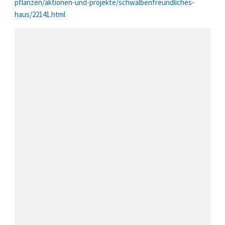
pflanzen/aktionen-und-projekte/schwalbenfreundliches-
haus/22141.html