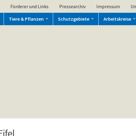
Förderer und Links
Pressearchiv
Impressum
Un
Tiere & Pflanzen
Schutzgebiete
Arbeitskreise
ifel