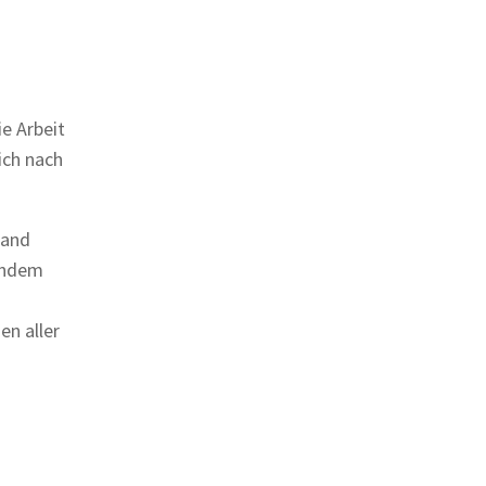
ie Arbeit
ich nach
band
elndem
n aller