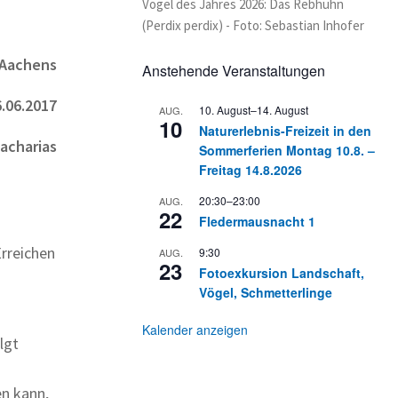
Vogel des Jahres 2026: Das Rebhuhn
(Perdix perdix) - Foto: Sebastian Inhofer
 Aachens
Anstehende Veranstaltungen
.06.2017
10. August
–
14. August
AUG.
10
Naturerlebnis-Freizeit in den
Zacharias
Sommerferien Montag 10.8. –
Freitag 14.8.2026
20:30
–
23:00
AUG.
22
Fledermausnacht 1
Erreichen
9:30
AUG.
23
Fotoexkursion Landschaft,
Vögel, Schmetterlinge
Kalender anzeigen
lgt
en kann,